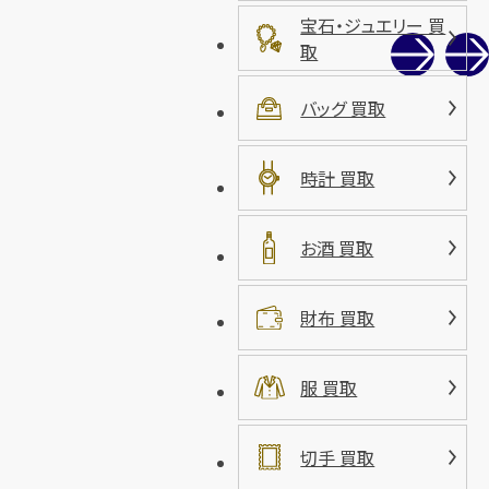
宝石・ジュエリー 買
取
バッグ 買取
時計 買取
お酒 買取
財布 買取
服 買取
切手 買取