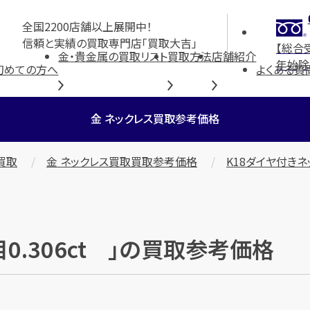
全国2200店舗以上展開中！
信頼と実績の買取専門店「買取大吉」
【総合
金・貴金属の買取リスト
買取方法
店舗紹介
年始除
初めての方へ
よくある質
金 ネックレス買取参考価格
買取
金 ネックレス買取買取参考価格
K18ダイヤ付きネ
0.306ct 」の買取参考価格