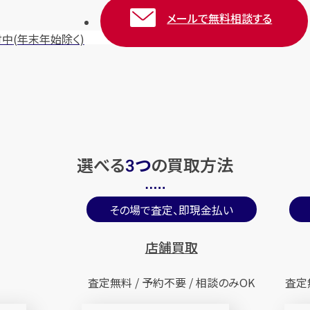
メールで無料相談する
付中
(年末年始除く)
選べる
つ
の
買取方法
3
その場で査定、即現金払い
店舗買取
査定無料 / 予約不要 / 相談のみOK
査定