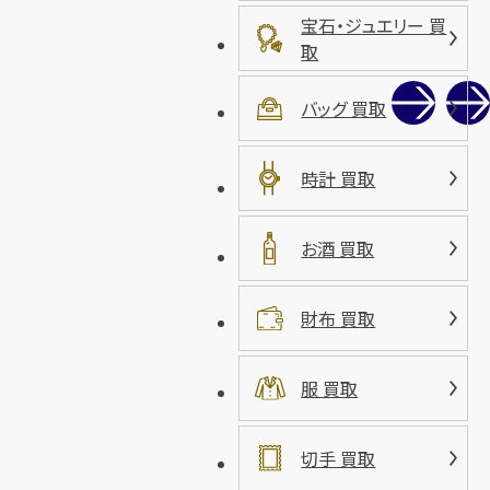
宝石・ジュエリー 買
取
バッグ 買取
時計 買取
お酒 買取
財布 買取
服 買取
切手 買取