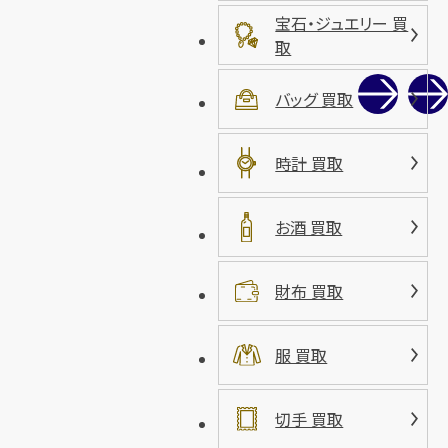
宝石・ジュエリー 買
取
バッグ 買取
時計 買取
お酒 買取
財布 買取
服 買取
切手 買取