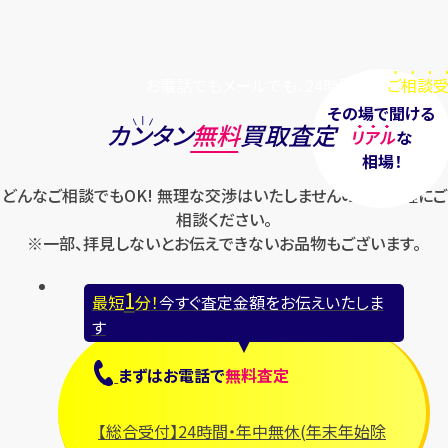
お電話でもメールでも、24時間毎日
ご相談受
その場で聞ける
カンタン
無料
買取査定
リアル
な
相場！
どんなご相談でもOK! 無理な交渉はいたしませんのでお気軽にご
相談ください。
※一部、拝見しないとお伝えできないお品物もございます。
1
最短
分！
今すぐ査定金額をお伝えいたしま
す
まずは
お電話
で
無料査定
【総合受付】24時間・年中無休(年末年始除