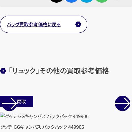
カンタン
無料
バッグ買取参考価格に戻る
1
最短
分！
今すぐ査定金額をお伝えいた
します
「リュック」その他の買取参考価格
まずは
お電話
で
無料査定
【総合受付】24時間・年中無休(年末年
始除く)
店舗買取
メールで無料相談する
グッチ GGキャンバス バックパック 449906