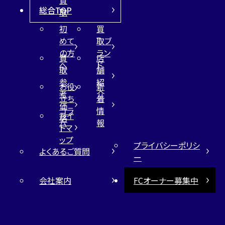
総合TOP
取
初
買
めて
取ブ
の方
ラン
買
店
へ
ド
取
舗
参
紹
お役
新
考
介
立ち
着
価
コラ
情
サイ
格
ム
報
トマ
ップ
プライバシーポリシ
よくあるご質問
ー
会社案内
FCオーナー募集中