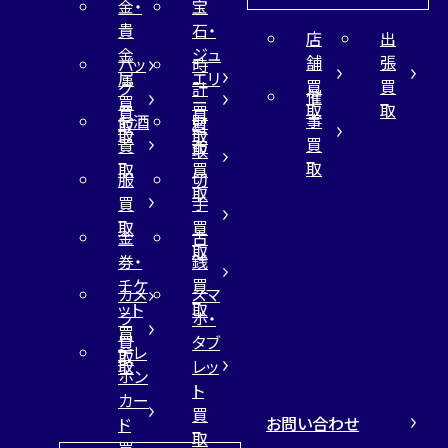
金・
宝
貴
石・
店
出
金
ジュ
舗
張
バッ
時
属
エリ
買
買
グ
計
催
買
ー
取
取
買
買
事
お酒
財
取
買
取
取
買
買
布
取
取
取
買
服
切
取
買
手
取
買
金
古
取
券・
銭
チケ
買
カメ
スマ
ット
取
ラ
ホ・
買
買
タブ
テレ
取
取
レッ
ホン
ト
カー
買
お問い合わせ
ド
取
買