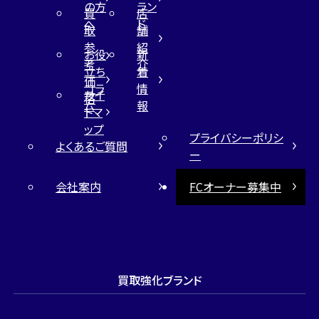
の方
ラン
買
店
へ
ド
取
舗
参
紹
お役
新
考
介
立ち
着
価
コラ
情
サイ
格
ム
報
トマ
ップ
プライバシーポリシ
よくあるご質問
ー
会社案内
FCオーナー募集中
買取強化ブランド