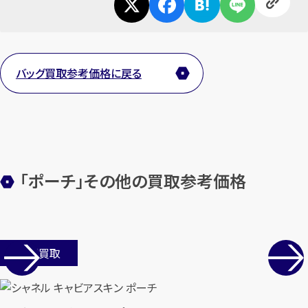
カンタン
無料
バッグ買取参考価格に戻る
1
最短
分！
今すぐ査定金額をお伝えいた
します
まずは
お電話
で
無料査定
「ポーチ」その他の買取参考価格
【総合受付】24時間・年中無休(年末年
始除く)
店舗買取
メールで無料相談する