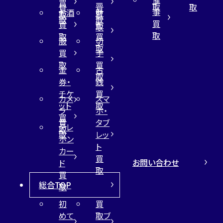
買
ー
取
取
買
買
事
お酒
財
取
買
取
取
買
買
布
取
取
取
買
服
切
取
買
手
取
買
金
古
取
券・
銭
チケ
買
カメ
スマ
ット
取
ラ
ホ・
買
買
タブ
テレ
取
取
レッ
ホン
ト
カー
買
お問い合わせ
ド
取
買
総合TOP
取
初
買
めて
取ブ