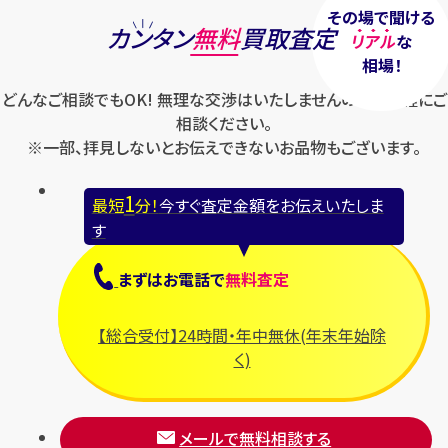
その場で聞ける
カンタン
無料
買取査定
リアル
な
相場！
どんなご相談でもOK! 無理な交渉はいたしませんのでお気軽にご
相談ください。
※一部、拝見しないとお伝えできないお品物もございます。
1
最短
分！
今すぐ査定金額をお伝えいたしま
す
まずは
お電話
で
無料査定
【総合受付】24時間・年中無休(年末年始除
く)
メールで無料相談する