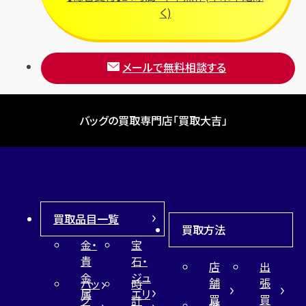
く)
メールで無料相談する
バッグの買取専門店「買取大吉」
買取品目一覧
買取方法
金・
宝
貴
石・
店
出
金
ジュ
舗
張
バッ
時
属
エリ
買
買
グ
計
催