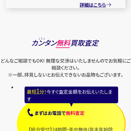
詳細はこちら
カンタン
無料
買取査定
どんなご相談でもOK! 無理な交渉はいたしませんのでお気軽にご
相談ください。
※一部、拝見しないとお伝えできないお品物もございます。
1
最短
分！
今すぐ査定金額をお伝えいたしま
す
まずは
お電話
で
無料査定
【総合受付】24時間・年中無休(年末年始除