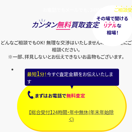
お電話でもメールでも、24時間毎日
ご相談受
その場で聞ける
カンタン
無料
買取査定
リアル
な
相場！
どんなご相談でもOK! 無理な交渉はいたしませんのでお気軽にご
相談ください。
※一部、拝見しないとお伝えできないお品物もございます。
1
最短
分！
今すぐ査定金額をお伝えいたしま
す
まずは
お電話
で
無料査定
【総合受付】24時間・年中無休(年末年始除
く)