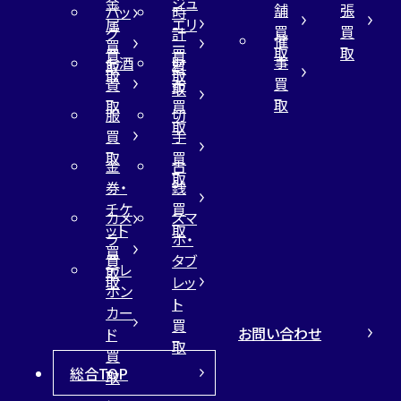
金
ジュ
舗
張
バッ
時
属
エリ
買
買
グ
計
催
買
ー
取
取
買
買
事
お酒
財
取
買
取
取
買
買
布
取
取
取
買
服
切
取
買
手
取
買
金
古
取
券・
銭
チケ
買
カメ
スマ
ット
取
ラ
ホ・
買
買
タブ
テレ
取
取
レッ
ホン
ト
カー
買
お問い合わせ
ド
取
買
総合TOP
取