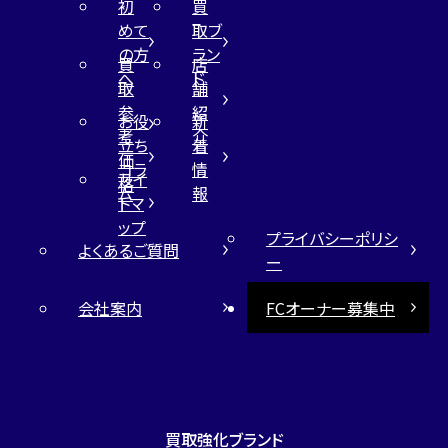
初
買
めて
取ブ
の方
ラン
買
店
へ
ド
取
舗
参
紹
お役
新
考
介
立ち
着
価
コラ
情
サイ
格
ム
報
トマ
ップ
プライバシーポリシ
よくあるご質問
ー
会社案内
FCオーナー募集中
買取強化ブランド