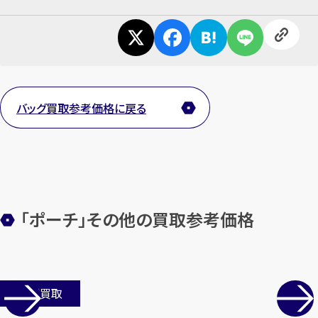
カンタン
無料
バッグ買取参考価格に戻る
1
最短
分！
今すぐ査定金額をお伝えいた
します
まずは
お電話
で
無料査定
【総合受付】24時間・年中無休(年末年
「ポーチ」その他の買取参考価格
始除く)
メールで無料相談する
店舗買取