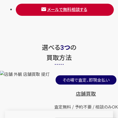
メールで無料相談する
選べる
つ
の
3
買取方法
その場で査定、即現金払い
店舗買取
査定無料 / 予約不要 / 相談のみOK