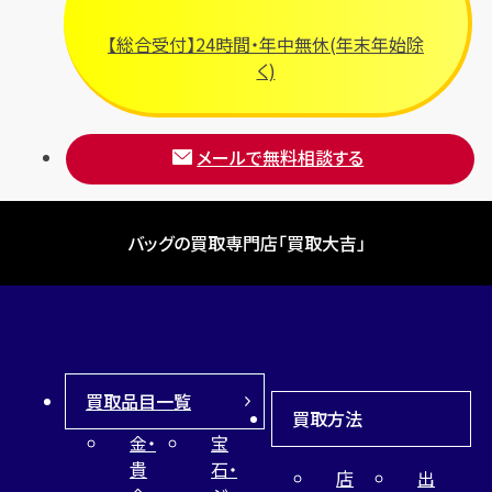
【総合受付】24時間・年中無休(年末年始除
く)
メールで無料相談する
バッグの買取専門店「買取大吉」
買取品目一覧
買取方法
金・
宝
貴
石・
店
出