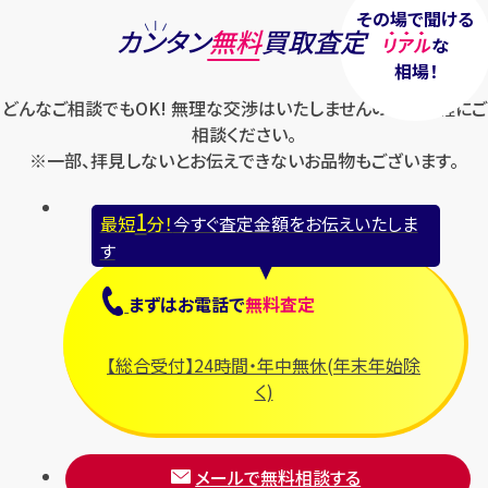
その場で聞ける
カンタン
無料
買取査定
リアル
な
相場！
どんなご相談でもOK! 無理な交渉はいたしませんのでお気軽にご
相談ください。
※一部、拝見しないとお伝えできないお品物もございます。
1
最短
分！
今すぐ査定金額をお伝えいたしま
す
まずは
お電話
で
無料査定
【総合受付】24時間・年中無休(年末年始除
く)
メールで無料相談する