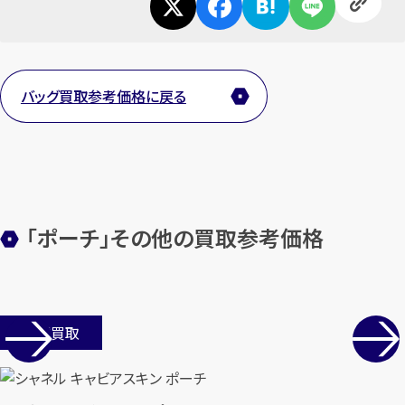
カンタン
無料
バッグ買取参考価格に戻る
1
最短
分！
今すぐ査定金額をお伝えいた
します
まずは
お電話
で
無料査定
「ポーチ」その他の買取参考価格
【総合受付】24時間・年中無休(年末年
始除く)
店舗買取
メールで無料相談する