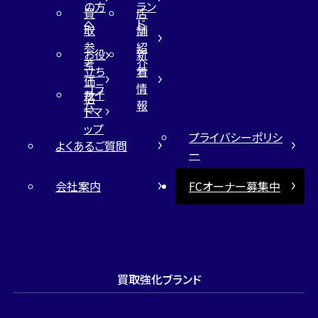
の方
ラン
買
店
へ
ド
取
舗
参
紹
お役
新
考
介
立ち
着
価
コラ
情
サイ
格
ム
報
トマ
ップ
プライバシーポリシ
よくあるご質問
ー
会社案内
FCオーナー募集中
買取強化ブランド