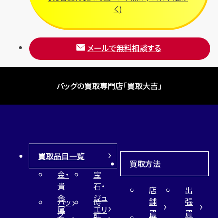
く)
メールで無料相談する
バッグの買取専門店「買取大吉」
買取品目一覧
買取方法
金・
宝
貴
石・
店
出
金
ジュ
舗
張
バッ
時
属
エリ
買
買
グ
計
催