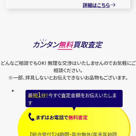
詳細はこちら
カンタン
無料
買取査定
どんなご相談でもOK! 無理な交渉はいたしませんのでお気軽にご
相談ください。
※一部、拝見しないとお伝えできないお品物もございます。
1
最短
分！
今すぐ査定金額をお伝えいたしま
す
まずは
お電話
で
無料査定
【総合受付】24時間・年中無休(年末年始除