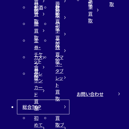
買
ー
取
取
買
買
事
お酒
財
取
買
取
取
買
買
布
取
取
取
買
服
切
取
買
手
取
買
金
古
取
券・
銭
チケ
買
カメ
スマ
ット
取
ラ
ホ・
買
買
タブ
テレ
取
取
レッ
ホン
ト
カー
買
お問い合わせ
ド
取
買
総合TOP
取
初
買
めて
取ブ