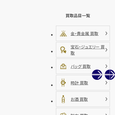
買取品目一覧
金・貴金属 買取
宝石・ジュエリー 買
取
バッグ 買取
時計 買取
お酒 買取