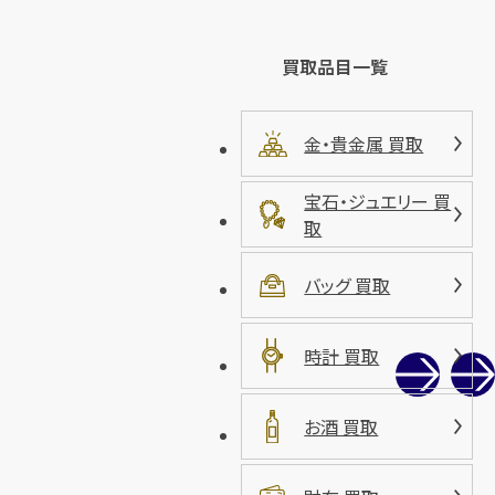
買取品目一覧
金・貴金属 買取
宝石・ジュエリー 買
取
バッグ 買取
時計 買取
お酒 買取