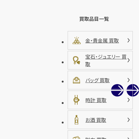
買取品目一覧
金・貴金属 買取
宝石・ジュエリー 買
取
バッグ 買取
時計 買取
お酒 買取