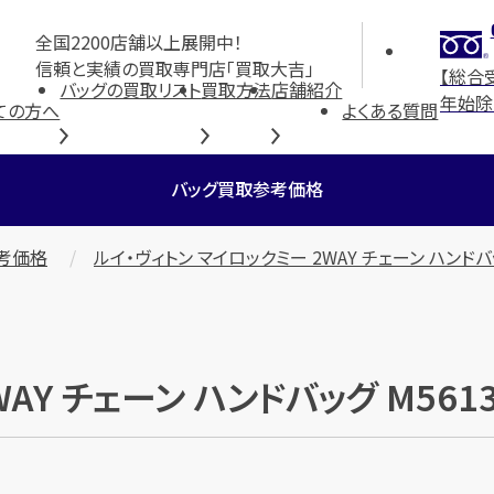
全国2200店舗以上展開中！
信頼と実績の買取専門店「買取大吉」
【総合
バッグの買取リスト
買取方法
店舗紹介
年始除
ての方へ
よくある質問
バッグ買取参考価格
考価格
ルイ・ヴィトン マイロックミー 2WAY チェーン ハンドバッ
WAY チェーン ハンドバッグ M56