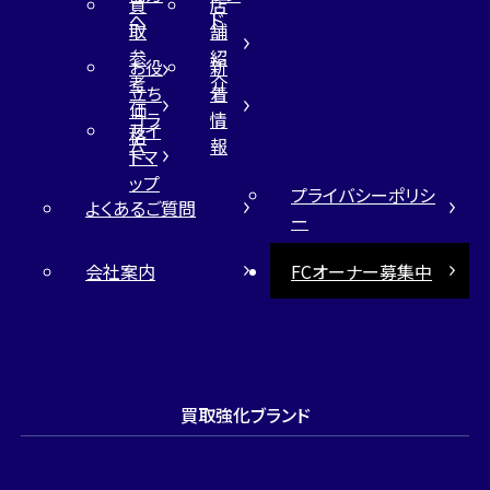
買
店
へ
ド
取
舗
参
紹
お役
新
考
介
立ち
着
価
コラ
情
サイ
格
ム
報
トマ
ップ
プライバシーポリシ
よくあるご質問
ー
会社案内
FCオーナー募集中
買取強化ブランド