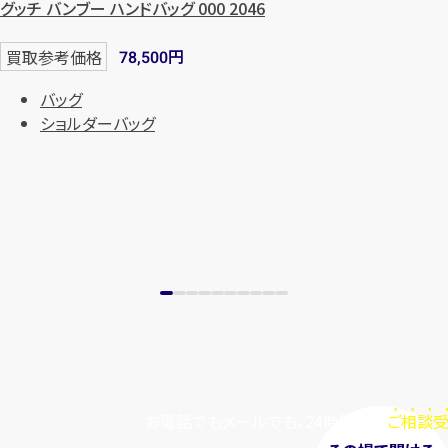
グッチ バンブー ハンドバッグ 000 2046
円
買取参考価格
78,500
バッグ
ショルダーバッグ
お電話でもメールでも、24時間毎日
ご相談受