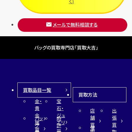
く)
メールで無料相談する
バッグの買取専門店「買取大吉」
買取品目一覧
買取方法
金・
宝
貴
石・
店
出
金
ジュ
舗
張
バッ
時
属
エリ
買
買
グ
計
催
買
ー
取
取