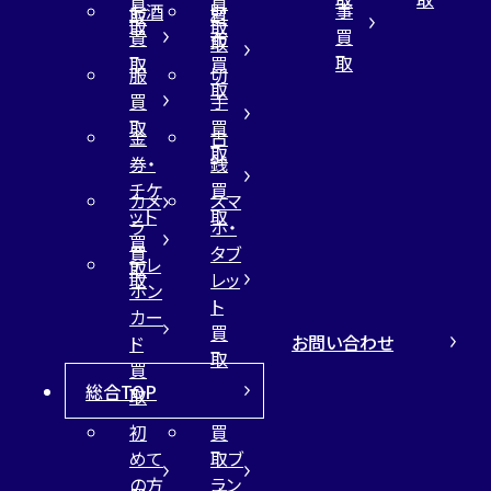
買
買
事
お酒
財
取
買
取
取
買
買
布
取
取
取
買
服
切
取
買
手
取
買
金
古
取
券・
銭
チケ
買
カメ
スマ
ット
取
ラ
ホ・
買
買
タブ
テレ
取
取
レッ
ホン
ト
カー
買
お問い合わせ
ド
取
買
総合TOP
取
初
買
めて
取ブ
の方
ラン