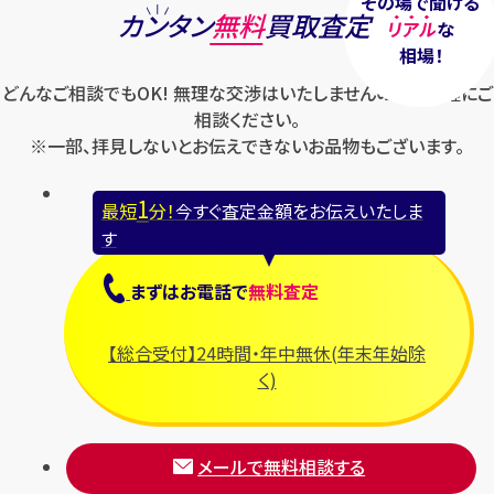
その場で聞ける
カンタン
無料
買取査定
リアル
な
相場！
どんなご相談でもOK! 無理な交渉はいたしませんのでお気軽にご
相談ください。
※一部、拝見しないとお伝えできないお品物もございます。
1
最短
分！
今すぐ査定金額をお伝えいたしま
す
まずは
お電話
で
無料査定
【総合受付】24時間・年中無休(年末年始除
く)
メールで無料相談する