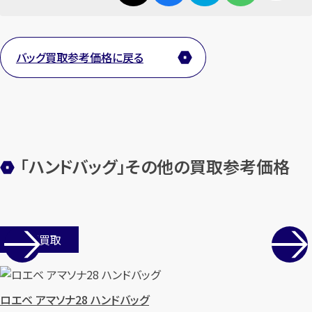
カンタン
無料
バッグ買取参考価格に戻る
1
最短
分！
今すぐ査定金額をお伝えいた
します
「ハンドバッグ」その他の買取参考価格
まずは
お電話
で
無料査定
【総合受付】24時間・年中無休(年末年
始除く)
店舗買取
メールで無料相談する
ロエベ アマソナ28 ハンドバッグ