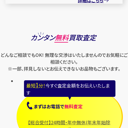
詳細はこちら
カンタン
無料
買取査定
どんなご相談でもOK! 無理な交渉はいたしませんのでお気軽にご
相談ください。
※一部、拝見しないとお伝えできないお品物もございます。
1
最短
分！
今すぐ査定金額をお伝えいたしま
す
まずは
お電話
で
無料査定
【総合受付】24時間・年中無休(年末年始除