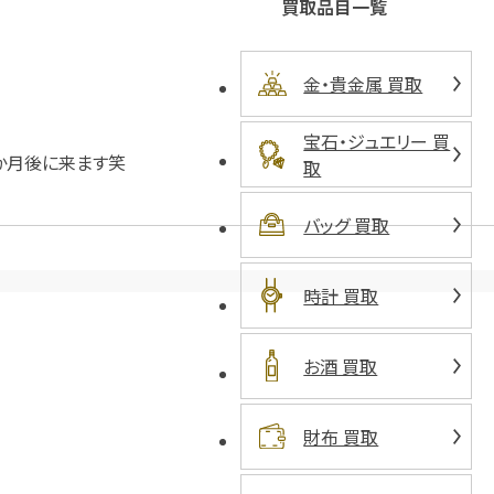
買取品目一覧
金・貴金属 買取
宝石・ジュエリー 買
か月後に来ます笑
取
バッグ 買取
時計 買取
お酒 買取
財布 買取