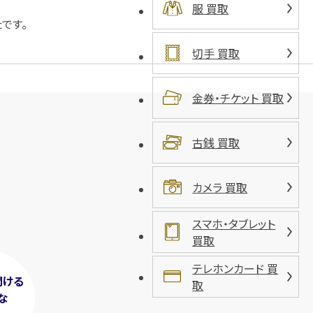
服 買取
です。
切手 買取
金券・チケット 買取
古銭 買取
カメラ 買取
スマホ・タブレット
買取
テレホンカード 買
聞ける
取
な