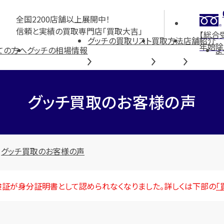
全国2200店舗以上展開中！
信頼と実績の買取専門店「買取大吉」
【総合
グッチの買取リスト
買取方法
店舗紹介
年始除
ての方へ
グッチの相場情報
よ
グッチ買取の
お客様の声
グッチ買取のお客様の声
険証が身分証明書として認められなくなりました。詳しくは下部の
「