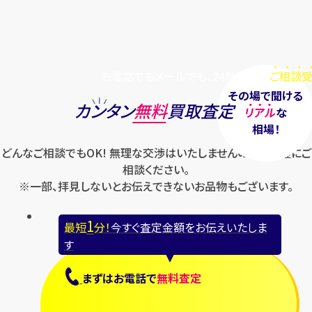
お電話でもメールでも、24時間毎日
ご相談受
その場で聞ける
カンタン
無料
買取査定
リアル
な
相場！
どんなご相談でもOK! 無理な交渉はいたしませんのでお気軽にご
相談ください。
※一部、拝見しないとお伝えできないお品物もございます。
1
最短
分！
今すぐ査定金額をお伝えいたしま
す
まずは
お電話
で
無料査定