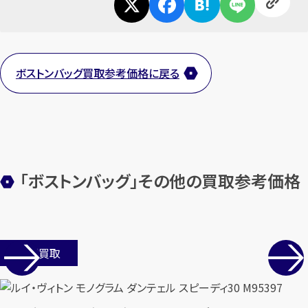
カンタン
無料
ボストンバッグ買取参考価格に戻る
1
最短
分！
今すぐ査定金額をお伝えいた
します
まずは
お電話
で
無料査定
「ボストンバッグ」その他の買取参考価格
【総合受付】24時間・年中無休(年末年
始除く)
店舗買取
メールで無料相談する