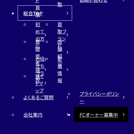
取
買
総合TOP
取
初
買
めて
取ブ
の方
ラン
買
店
へ
ド
取
舗
参
紹
お役
新
考
介
立ち
着
価
コラ
情
サイ
格
ム
報
トマ
ップ
プライバシーポリシ
よくあるご質問
ー
会社案内
FCオーナー募集中