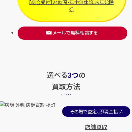
【総合受付】24時間・年中無休(年末年始除
く)
メールで無料相談する
選べる
つ
の
3
買取方法
その場で査定、即現金払い
店舗買取