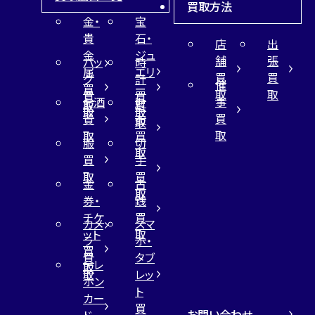
買取方法
金・
宝
貴
石・
店
出
金
ジュ
舗
張
バッ
時
属
エリ
買
買
グ
計
催
買
ー
取
取
買
買
事
お酒
財
取
買
取
取
買
買
布
取
取
取
買
服
切
取
買
手
取
買
金
古
取
券・
銭
チケ
買
カメ
スマ
ット
取
ラ
ホ・
買
買
タブ
テレ
取
取
レッ
ホン
ト
カー
買
お問い合わせ
ド