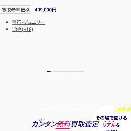
円
買取参考価格
409,000
宝石・ジュエリー
18金(K18)
お電話でもメールでも、24時間毎日
ご相談受
その場で聞ける
カンタン
無料
買取査定
リアル
な