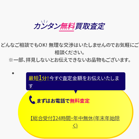
カンタン
無料
買取査定
どんなご相談でもOK! 無理な交渉はいたしませんのでお気軽にご
相談ください。
※一部、拝見しないとお伝えできないお品物もございます。
1
最短
分！
今すぐ査定金額をお伝えいたしま
す
まずは
お電話
で
無料査定
【総合受付】24時間・年中無休(年末年始除
く)