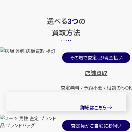
選べる
つ
の
3
買取方法
その場で査定、即現金払い
店舗買取
査定無料 / 予約不要 / 相談のみOK
詳細はこちら
査定員がご自宅にお伺い