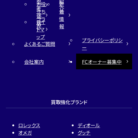
参
紹
お役
新
考
介
立ち
着
価
コラ
情
サイ
格
ム
報
トマ
ップ
プライバシーポリシ
よくあるご質問
ー
会社案内
FCオーナー募集中
買取強化ブランド
ロレックス
ディオール
オメガ
グッチ