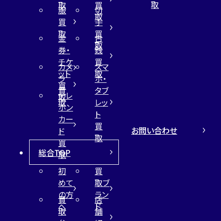
取
取
買
服
切
取
買
手
取
買
金
古
取
券・
銭
チケ
買
カメ
スマ
ット
取
ラ
ホ・
買
買
タブ
テレ
取
取
レッ
ホン
ト
カー
買
お問い合わせ
ド
取
買
総合TOP
取
初
買
めて
取ブ
の方
ラン
買
店
へ
ド
取
舗