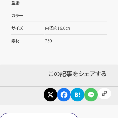
型番
カラー
サイズ
内径約16.0㎝
素材
750
カンタン
無料
この記事をシェアする
1
最短
分！
今すぐ査定金額をお伝えいた
します
まずは
お電話
で
無料査定