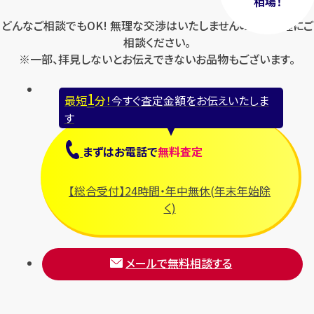
相場！
どんなご相談でもOK! 無理な交渉はいたしませんのでお気軽にご
相談ください。
※一部、拝見しないとお伝えできないお品物もございます。
1
最短
分！
今すぐ査定金額をお伝えいたしま
す
まずは
お電話
で
無料査定
【総合受付】24時間・年中無休(年末年始除
く)
メールで無料相談する