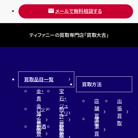
メールで無料相談する
ティファニーの買取専門店「買取大吉」
買取品目一覧
買取方法
金・
宝
貴
石・
店
出
金
ジュ
舗
張
バッ
時
属
エリ
買
買
グ
計
催
買
ー
取
取
買
買
事
お酒
財
取
買
取
取
買
買
布
取