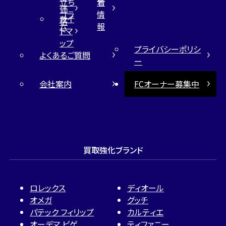
立ち
着
価
コラ
情
サイ
格
ム
報
トマ
ップ
プライバシーポリシ
よくあるご質問
ー
会社案内
FCオーナー募集中
買取強化ブランド
ロレックス
ディオール
オメガ
グッチ
パテック フィリップ
カルティエ
オーデマ ピゲ
ティファニー