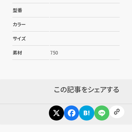
型番
カラー
サイズ
素材
750
カンタン
無料
この記事をシェアする
1
最短
分！
今すぐ査定金額をお伝えいた
します
まずは
お電話
で
無料査定