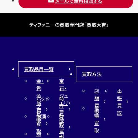
メールで無料相談する
ティファニーの買取専門店「買取大吉」
買取品目一覧
買取方法
金・
宝
貴
石・
店
出
金
ジュ
舗
張
バッ
時
属
エリ
買
買
グ
計
催
買
ー
取
取
買
買
事
お酒
財
取
買
取
取
買
買
布
取
取
取
買
服
切