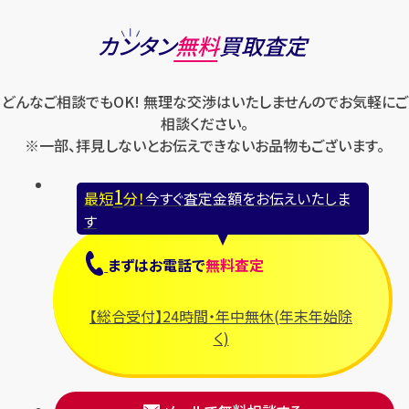
カンタン
無料
買取査定
どんなご相談でもOK! 無理な交渉はいたしませんのでお気軽にご
相談ください。
※一部、拝見しないとお伝えできないお品物もございます。
1
最短
分！
今すぐ査定金額をお伝えいたしま
す
まずは
お電話
で
無料査定
【総合受付】24時間・年中無休(年末年始除
く)