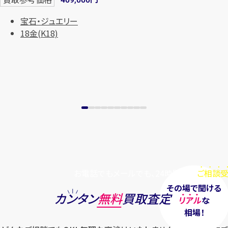
409,000
宝石・ジュエリー
18金(K18)
お電話でもメールでも、24時間毎日
ご相談受
その場で聞ける
カンタン
無料
買取査定
リアル
な
相場！