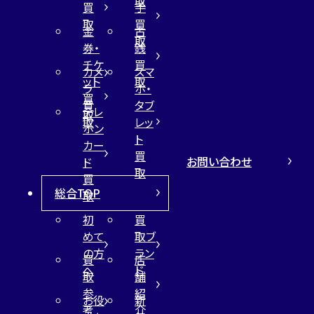
取
買
手
取
買
金
古
取
券・
銭
チケ
買
カメ
スマ
ット
取
ラ
ホ・
買
買
タブ
テレ
取
取
レッ
ホン
ト
カー
買
お問い合わせ
ド
取
買
総合TOP
取
初
買
めて
取ブ
の方
ラン
買
店
へ
ド
取
舗
参
紹
お役
新
考
介