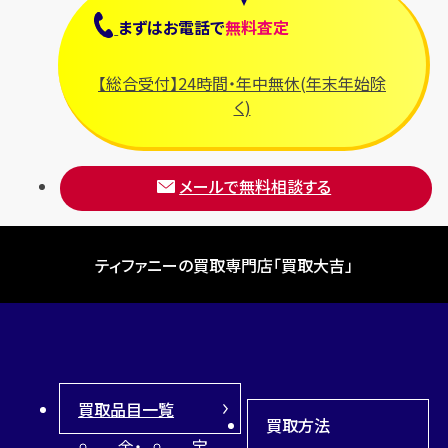
まずは
お電話
で
無料査定
【総合受付】24時間・年中無休(年末年始除
く)
メールで無料相談する
ティファニーの買取専門店「買取大吉」
買取品目一覧
買取方法
金・
宝