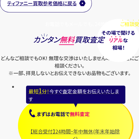
ティファニー買取参考価格に戻る
【総合受付】24時間・年中無休(年末年
始除く)
お電話でもメールでも、24時間毎日
ご相談受
その場で聞ける
カンタン
無料
買取査定
リアル
な
メールで無料相談する
相場！
どんなご相談でもOK! 無理な交渉はいたしませんのでお気軽にご
相談ください。
※一部、拝見しないとお伝えできないお品物もございます。
1
最短
分！
今すぐ査定金額をお伝えいたしま
す
まずは
お電話
で
無料査定
【総合受付】24時間・年中無休(年末年始除
く)