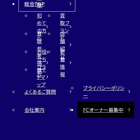
総合TOP
取
初
買
めて
取ブ
の方
ラン
買
店
へ
ド
取
舗
参
紹
お役
新
考
介
立ち
着
価
コラ
情
サイ
格
ム
報
トマ
ップ
プライバシーポリシ
よくあるご質問
ー
会社案内
FCオーナー募集中