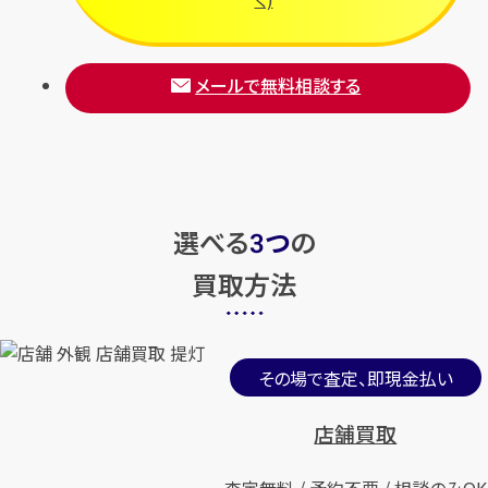
メールで無料相談する
選べる
つ
の
3
買取方法
その場で査定、即現金払い
店舗買取
査定無料 / 予約不要 / 相談のみOK