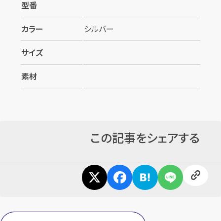
型番
カラー
シルバー
サイズ
素材
カンタン
無料
この記事をシェアする
1
最短
分！
今すぐ査定金額をお伝えいた
します
まずは
お電話
で
無料査定