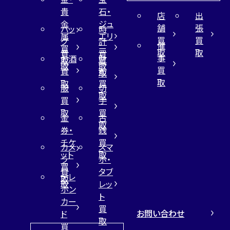
貴
石・
店
出
金
ジュ
舗
張
バッ
時
属
エリ
買
買
グ
計
催
買
ー
取
取
買
買
事
お酒
財
取
買
取
取
買
買
布
取
取
取
買
服
切
取
買
手
取
買
金
古
取
券・
銭
チケ
買
カメ
スマ
ット
取
ラ
ホ・
買
買
タブ
テレ
取
取
レッ
ホン
ト
カー
買
お問い合わせ
ド
取
買