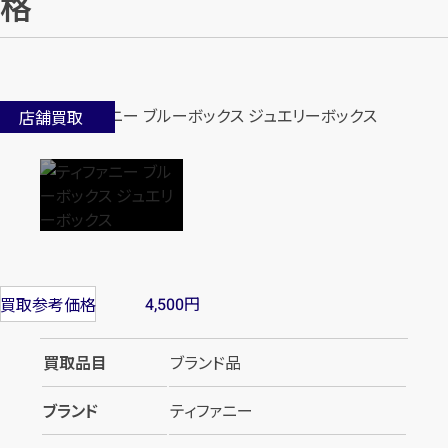
格
店舗買取
円
買取参考価格
4,500
買取品目
ブランド品
ブランド
ティファニー