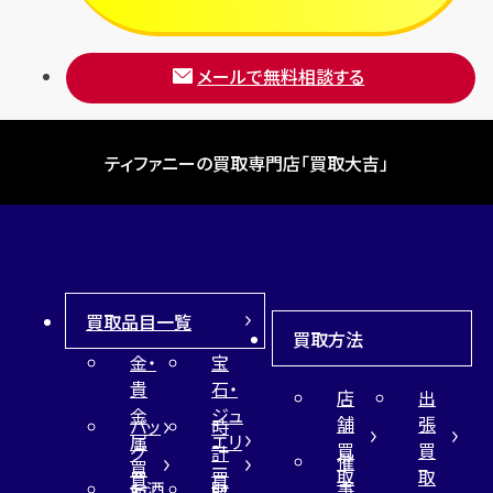
メールで無料相談する
ティファニーの買取専門店「買取大吉」
買取品目一覧
買取方法
金・
宝
貴
石・
店
出
金
ジュ
舗
張
バッ
時
属
エリ
買
買
グ
計
催
買
ー
取
取
買
買
事
お酒
財