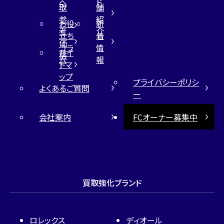
へ
ド
取
舗
参
紹
お役
新
考
介
立ち
着
価
コラ
情
サイ
格
ム
報
トマ
ップ
プライバシーポリシ
よくあるご質問
ー
会社案内
FCオーナー募集中
買取強化ブランド
ロレックス
ディオール