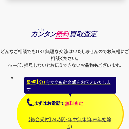
カンタン
無料
買取査定
どんなご相談でもOK! 無理な交渉はいたしませんのでお気軽にご
相談ください。
※一部、拝見しないとお伝えできないお品物もございます。
1
最短
分！
今すぐ査定金額をお伝えいたしま
す
まずは
お電話
で
無料査定
【総合受付】24時間・年中無休(年末年始除
く)