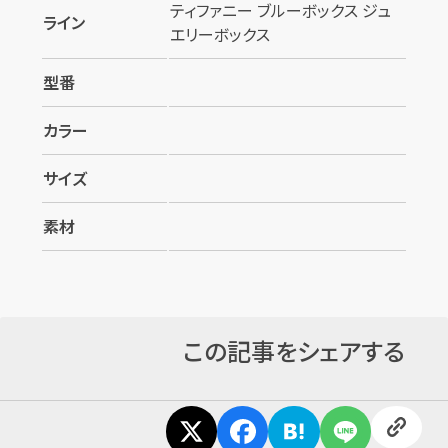
ティファニー ブルーボックス ジュ
ライン
エリーボックス
型番
カラー
サイズ
カンタン
無料
素材
この記事をシェアする
1
最短
分！
今すぐ査定金額をお伝えいた
します
まずは
お電話
で
無料査定