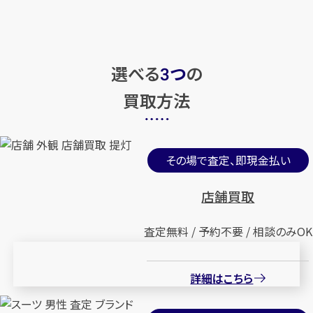
選べる
つ
の
3
買取方法
その場で査定、即現金払い
店舗買取
査定無料 / 予約不要 / 相談のみOK
詳細はこちら