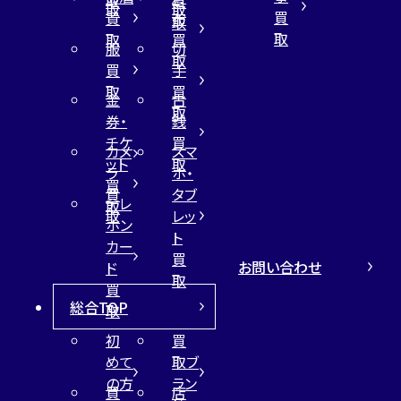
取
買
取
取
買
買
布
取
取
取
買
服
切
取
買
手
取
買
金
古
取
券・
銭
チケ
買
カメ
スマ
ット
取
ラ
ホ・
買
買
タブ
テレ
取
取
レッ
ホン
ト
カー
買
お問い合わせ
ド
取
買
総合TOP
取
初
買
めて
取ブ
の方
ラン
買
店