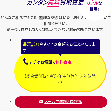
カンタン
無料
買取査定
リアル
な
相場！
どんなご相談でもOK! 無理な交渉はいたしませんのでお気軽にご
相談ください。
※一部、拝見しないとお伝えできないお品物もございます。
1
最短
分！
今すぐ査定金額をお伝えいたしま
す
まずは
お電話
で
無料査定
【総合受付】24時間・年中無休(年末年始除
く)
メールで無料相談する