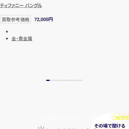
ティファニー バングル
円
買取参考価格
72,000
金・貴金属
お電話でもメールでも、24時間毎日
ご相談受
その場で聞ける