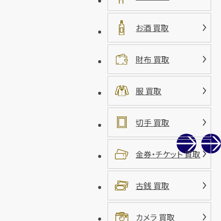
お酒 買取
財布 買取
服 買取
切手 買取
金券・チケット 買取
古銭 買取
カメラ 買取