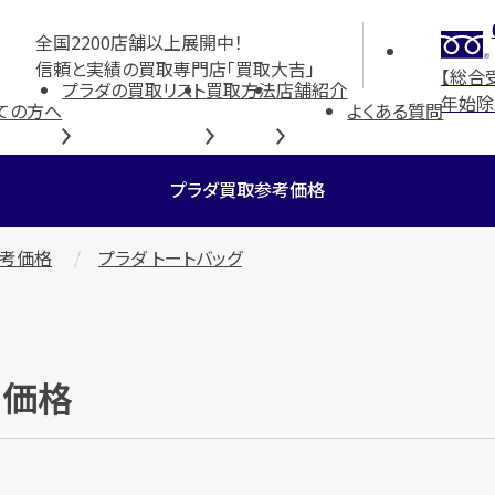
全国2200店舗以上展開中！
信頼と実績の買取専門店「買取大吉」
【総合
プラダの買取リスト
買取方法
店舗紹介
年始除
ての方へ
よくある質問
プラダ買取参考価格
参考価格
プラダ トートバッグ
考価格