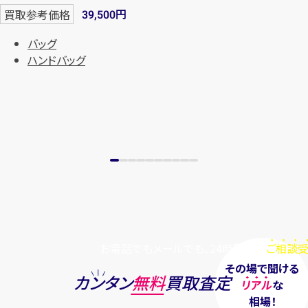
円
買取参考価格
39,500
バッグ
ハンドバッグ
お電話でもメールでも、24時間毎日
ご相談受
その場で聞ける
カンタン
無料
買取査定
リアル
な
相場！