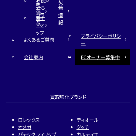
お役
新
考
介
立ち
着
価
コラ
情
サイ
格
ム
報
トマ
ップ
プライバシーポリシ
よくあるご質問
ー
会社案内
FCオーナー募集中
買取強化ブランド
ロレックス
ディオール
オメガ
グッチ
パテック フィリップ
カルティエ