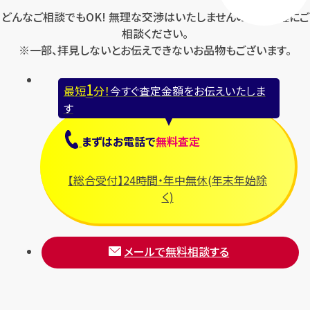
どんなご相談でもOK! 無理な交渉はいたしませんのでお気軽にご
相談ください。
※一部、拝見しないとお伝えできないお品物もございます。
1
最短
分！
今すぐ査定金額をお伝えいたしま
す
まずは
お電話
で
無料査定
【総合受付】24時間・年中無休(年末年始除
く)
メールで無料相談する