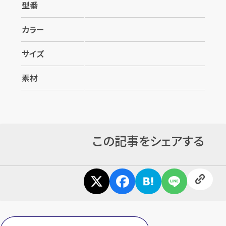
型番
カラー
サイズ
素材
カンタン
無料
この記事をシェアする
1
最短
分！
今すぐ査定金額をお伝えいた
します
まずは
お電話
で
無料査定