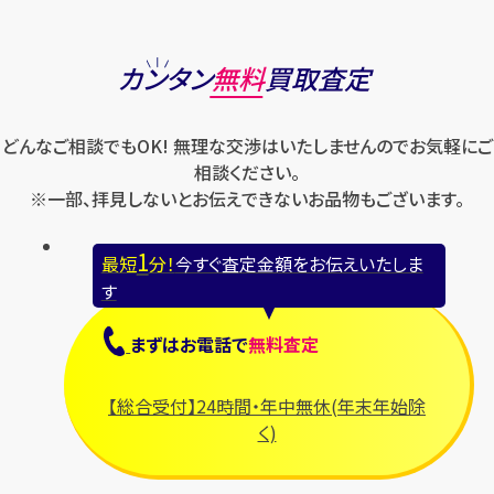
カンタン
無料
買取査定
どんなご相談でもOK! 無理な交渉はいたしませんのでお気軽にご
相談ください。
※一部、拝見しないとお伝えできないお品物もございます。
1
最短
分！
今すぐ査定金額をお伝えいたしま
す
まずは
お電話
で
無料査定
【総合受付】24時間・年中無休(年末年始除
く)