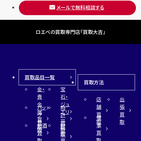
メールで無料相談する
ロエベの買取専門店「買取大吉」
買取品目一覧
買取方法
金・
宝
貴
石・
店
出
金
ジュ
舗
張
バッ
時
属
エリ
買
買
グ
計
催
買
ー
取
取
買
買
事
お酒
財
取
買
取
取
買
買
布
取
取
取
買