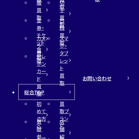
服
切
取
買
手
取
買
金
古
取
券・
銭
チケ
買
カメ
スマ
ット
取
ラ
ホ・
買
買
タブ
テレ
取
取
レッ
ホン
ト
カー
買
お問い合わせ
ド
取
買
総合TOP
取
初
買
めて
取ブ
の方
ラン
買
店
へ
ド
取
舗
参
紹