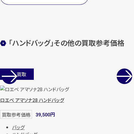
【総合受付】24時間・年中無休(年末年
始除く)
「ハンドバッグ」その他の買取参考価格
メールで無料相談する
店舗買取
ロエベ アマソナ28 ハンドバッグ
円
買取参考価格
39,500
バッグ