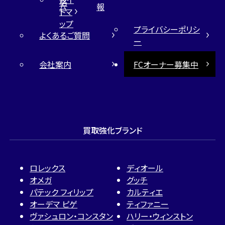
格
ム
報
トマ
ップ
プライバシーポリシ
よくあるご質問
ー
会社案内
FCオーナー募集中
買取強化ブランド
ロレックス
ディオール
オメガ
グッチ
パテック フィリップ
カルティエ
オーデマ ピゲ
ティファニー
ヴァシュロン・コンスタン
ハリー・ウィンストン