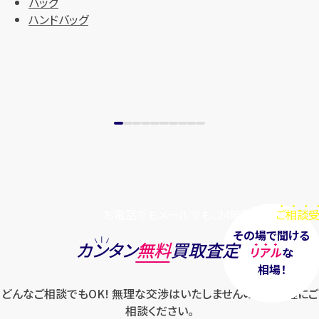
バッグ
ハンドバッグ
お電話でもメールでも、24時間毎日
ご相談受
その場で聞ける
カンタン
無料
買取査定
リアル
な
相場！
どんなご相談でもOK! 無理な交渉はいたしませんのでお気軽にご
相談ください。