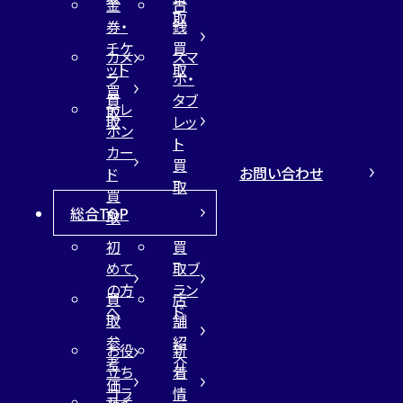
金
古
取
券・
銭
チケ
買
カメ
スマ
ット
取
ラ
ホ・
買
買
タブ
テレ
取
取
レッ
ホン
ト
カー
買
お問い合わせ
ド
取
買
総合TOP
取
初
買
めて
取ブ
の方
ラン
買
店
へ
ド
取
舗
参
紹
お役
新
考
介
立ち
着
価
コラ
情
サイ