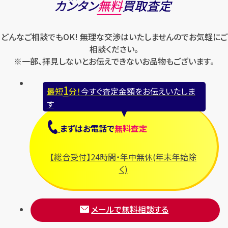
カンタン
無料
買取査定
どんなご相談でもOK! 無理な交渉はいたしませんのでお気軽にご
相談ください。
※一部、拝見しないとお伝えできないお品物もございます。
1
最短
分！
今すぐ査定金額をお伝えいたしま
す
まずは
お電話
で
無料査定
【総合受付】24時間・年中無休(年末年始除
く)
メールで無料相談する