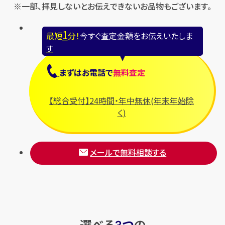
※一部、拝見しないとお伝えできないお品物もございます。
1
最短
分！
今すぐ査定金額をお伝えいたしま
す
まずは
お電話
で
無料査定
【総合受付】24時間・年中無休(年末年始除
く)
メールで無料相談する
選べる
つ
の