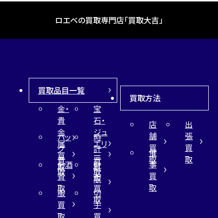
ロエベの買取専門店「買取大吉」
買取品目一覧
買取方法
金・
宝
貴
石・
店
出
金
ジュ
舗
張
バッ
時
属
エリ
買
買
グ
計
催
買
ー
取
取
買
買
事
お酒
財
取
買
取
取
買
買
布
取
取
取
買
服
切
取
買
手
取
買