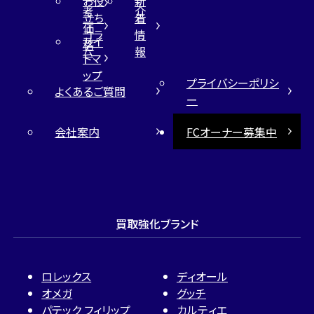
お役
新
考
介
立ち
着
価
コラ
情
サイ
格
ム
報
トマ
ップ
プライバシーポリシ
よくあるご質問
ー
会社案内
FCオーナー募集中
買取強化ブランド
ロレックス
ディオール
オメガ
グッチ
パテック フィリップ
カルティエ