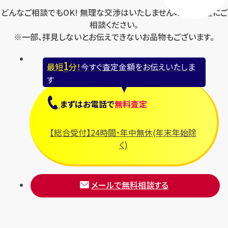
どんなご相談でもOK! 無理な交渉はいたしませんのでお気軽にご
相談ください。
※一部、拝見しないとお伝えできないお品物もございます。
1
最短
分！
今すぐ査定金額をお伝えいたしま
す
まずは
お電話
で
無料査定
【総合受付】24時間・年中無休(年末年始除
く)
メールで無料相談する