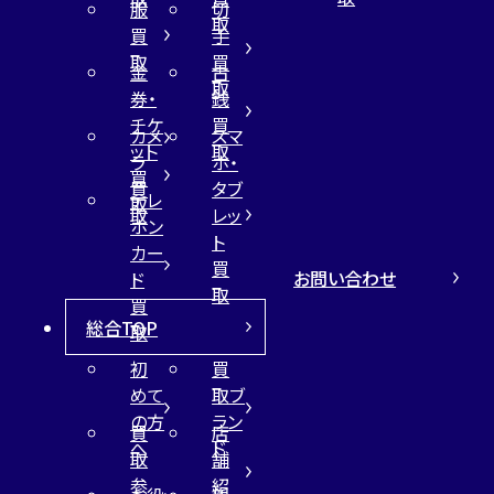
服
切
取
買
手
取
買
金
古
取
券・
銭
チケ
買
カメ
スマ
ット
取
ラ
ホ・
買
買
タブ
テレ
取
取
レッ
ホン
ト
カー
買
お問い合わせ
ド
取
買
総合TOP
取
初
買
めて
取ブ
の方
ラン
買
店
へ
ド
取
舗
参
紹