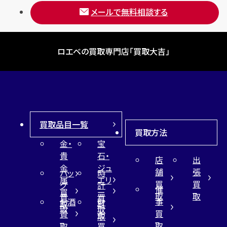
メールで無料相談する
ロエベの買取専門店「買取大吉」
買取品目一覧
買取方法
金・
宝
貴
石・
店
出
金
ジュ
舗
張
バッ
時
属
エリ
買
買
グ
計
催
買
ー
取
取
買
買
事
お酒
財
取
買
取
取
買
買
布
取
取
取
買