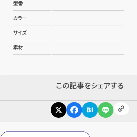
型番
カラー
サイズ
素材
カンタン
無料
この記事をシェアする
1
最短
分！
今すぐ査定金額をお伝えいた
します
まずは
お電話
で
無料査定