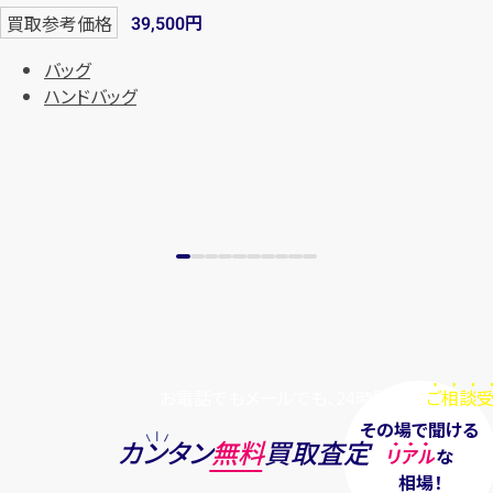
円
買取参考価格
39,500
バッグ
ハンドバッグ
お電話でもメールでも、24時間毎日
ご相談受
その場で聞ける
カンタン
無料
買取査定
リアル
な
相場！