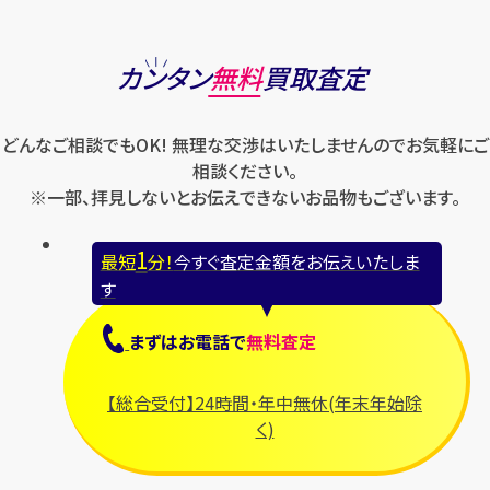
カンタン
無料
買取査定
どんなご相談でもOK! 無理な交渉はいたしませんのでお気軽にご
相談ください。
※一部、拝見しないとお伝えできないお品物もございます。
1
最短
分！
今すぐ査定金額をお伝えいたしま
す
まずは
お電話
で
無料査定
【総合受付】24時間・年中無休(年末年始除
く)