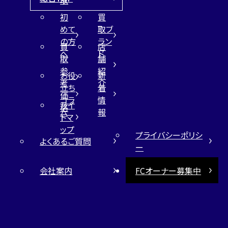
初
買
めて
取ブ
の方
ラン
買
店
へ
ド
取
舗
参
紹
お役
新
考
介
立ち
着
価
コラ
情
サイ
格
ム
報
トマ
ップ
プライバシーポリシ
よくあるご質問
ー
会社案内
FCオーナー募集中