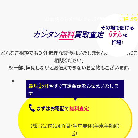
お電話でもメールでも、24時間毎日
ご相談受
その場で聞ける
カンタン
無料
買取査定
リアル
な
相場！
どんなご相談でもOK! 無理な交渉はいたしませんのでお気軽にご
相談ください。
※一部、拝見しないとお伝えできないお品物もございます。
1
最短
分！
今すぐ査定金額をお伝えいたしま
す
まずは
お電話
で
無料査定
【総合受付】24時間・年中無休(年末年始除
く)