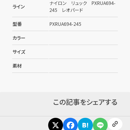
ナイロン リュック PXRUA694-
ライン
245 レオパード
カンタン
無料
型番
PXRUA694-245
カラー
サイズ
1
最短
分！
今すぐ査定金額をお伝えいた
します
素材
まずは
お電話
で
無料査定
【総合受付】24時間・年中無休(年末年
この記事をシェアする
始除く)
メールで無料相談する