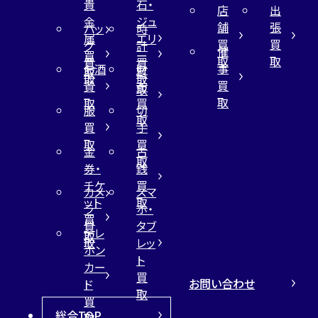
貴
石・
店
出
金
ジュ
舗
張
バッ
時
属
エリ
買
買
グ
計
催
買
ー
取
取
買
買
事
お酒
財
取
買
取
取
買
買
布
取
取
取
買
服
切
取
買
手
取
買
金
古
取
券・
銭
チケ
買
カメ
スマ
ット
取
ラ
ホ・
買
買
タブ
テレ
取
取
レッ
ホン
ト
カー
買
お問い合わせ
ド
取
買
総合TOP
取