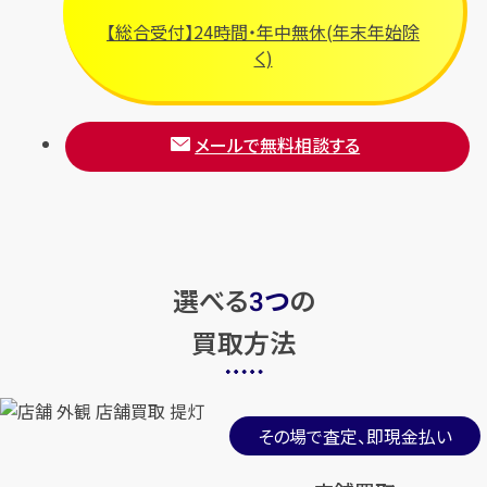
【総合受付】24時間・年中無休(年末年始除
く)
メールで無料相談する
選べる
つ
の
3
買取方法
その場で査定、即現金払い