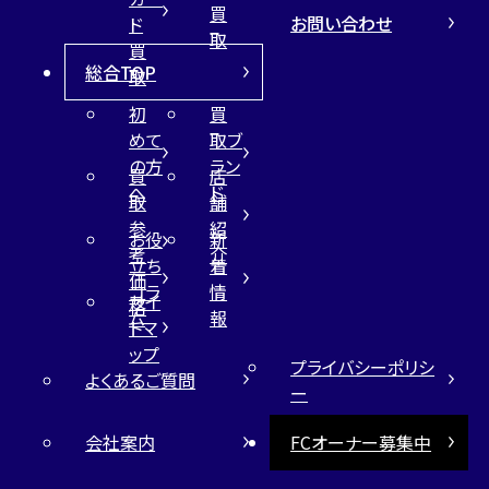
買
お問い合わせ
ド
取
買
総合TOP
取
初
買
めて
取ブ
の方
ラン
買
店
へ
ド
取
舗
参
紹
お役
新
考
介
立ち
着
価
コラ
情
サイ
格
ム
報
トマ
ップ
プライバシーポリシ
よくあるご質問
ー
会社案内
FCオーナー募集中