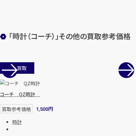
まずは
お電話
で
無料査定
【総合受付】24時間・年中無休(年末年
始除く)
「時計（コーチ）」その他の買取参考価格
メールで無料相談する
店舗買取
コーチ QZ時計
円
買取参考価格
1,500
時計