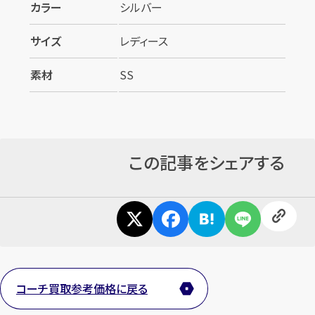
カラー
シルバー
サイズ
レディース
素材
SS
この記事をシェアする
カンタン
無料
1
最短
分！
今すぐ査定金額をお伝えいた
コーチ買取参考価格に戻る
します