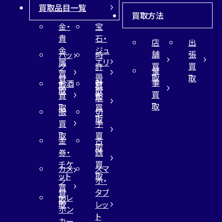
買取品目一覧
買取方法
金・
宝
貴
石・
店
出
金
ジュ
舗
張
バッ
時
属
エリ
買
買
グ
計
催
買
ー
取
取
買
買
事
お酒
財
取
買
取
取
買
買
布
取
取
取
買
服
切
取
買
手
取
買
金
古
取
券・
銭
チケ
買
カメ
スマ
ット
取
ラ
ホ・
買
買
タブ
テレ
取
取
レッ
ホン
ト
カー