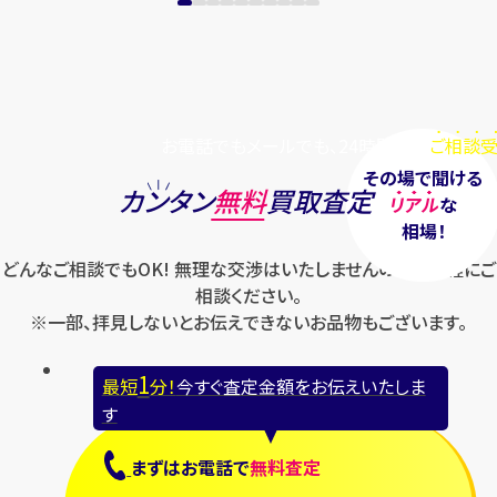
お電話でもメールでも、24時間毎日
ご相談受
その場で聞ける
カンタン
無料
買取査定
リアル
な
相場！
どんなご相談でもOK! 無理な交渉はいたしませんのでお気軽にご
相談ください。
※一部、拝見しないとお伝えできないお品物もございます。
1
最短
分！
今すぐ査定金額をお伝えいたしま
す
まずは
お電話
で
無料査定