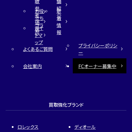
取
舗
参
紹
お役
新
考
介
立ち
着
価
コラ
情
サイ
格
ム
報
トマ
ップ
プライバシーポリシ
よくあるご質問
ー
会社案内
FCオーナー募集中
買取強化ブランド
ロレックス
ディオール