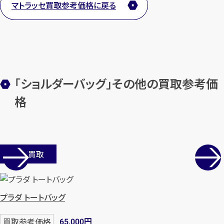
マトラッセ買取参考価格に戻る
1
最短
分！
今すぐ査定金額をお伝えいた
します
「ショルダーバッグ」その他の買取参考価
まずは
お電話
で
無料査定
格
【総合受付】24時間・年中無休(年末年
始除く)
店舗買取
メールで無料相談する
プラダ トートバッグ
円
買取参考価格
65,000