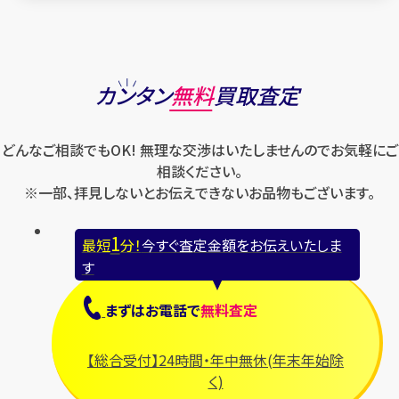
カンタン
無料
買取査定
どんなご相談でもOK! 無理な交渉はいたしませんのでお気軽にご
相談ください。
※一部、拝見しないとお伝えできないお品物もございます。
1
最短
分！
今すぐ査定金額をお伝えいたしま
す
まずは
お電話
で
無料査定
【総合受付】24時間・年中無休(年末年始除
く)