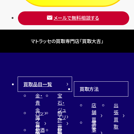
メールで無料相談する
マトラッセの買取専門店「買取大吉」
買取品目一覧
買取方法
金・
宝
貴
石・
店
出
金
ジュ
舗
張
バッ
時
属
エリ
買
買
グ
計
催
買
ー
取
取
買
買
事
お酒
財
取
買