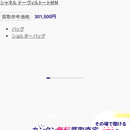
シャネル ドーヴィルトートMM
円
買取参考価格
301,500
バッグ
ショルダーバッグ
お電話でもメールでも、24時間毎日
ご相談受
その場で聞ける
カンタン
無料
買取査定