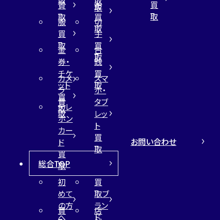
取
取
買
買
布
取
取
取
買
服
切
取
買
手
取
買
金
古
取
券・
銭
チケ
買
カメ
スマ
ット
取
ラ
ホ・
買
買
タブ
テレ
取
取
レッ
ホン
ト
カー
買
お問い合わせ
ド
取
買
総合TOP
取
初
買
めて
取ブ
の方
ラン
買
店
へ
ド