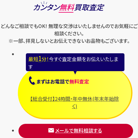
カンタン
無料
買取査定
どんなご相談でもOK! 無理な交渉はいたしませんのでお気軽にご
相談ください。
※一部、拝見しないとお伝えできないお品物もございます。
1
最短
分！
今すぐ査定金額をお伝えいたしま
す
まずは
お電話
で
無料査定
【総合受付】24時間・年中無休(年末年始除
く)
メールで無料相談する