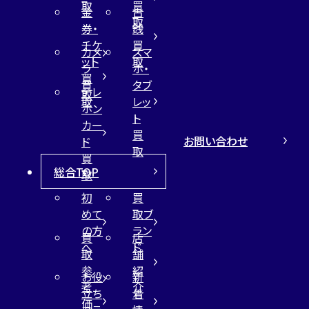
取
買
金
古
取
券・
銭
チケ
買
カメ
スマ
ット
取
ラ
ホ・
買
買
タブ
テレ
取
取
レッ
ホン
ト
カー
買
お問い合わせ
ド
取
買
総合TOP
取
初
買
めて
取ブ
の方
ラン
買
店
へ
ド
取
舗
参
紹
お役
新
考
介
立ち
着
価