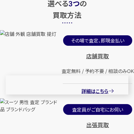
選べる
つ
の
3
買取方法
その場で査定、即現金払い
店舗買取
査定無料 / 予約不要 / 相談のみOK
詳細はこちら
査定員がご自宅にお伺い
出張買取