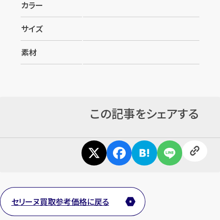
カラー
サイズ
素材
この記事をシェアする
カンタン
無料
1
最短
分！
今すぐ査定金額をお伝えいた
セリーヌ買取参考価格に戻る
します