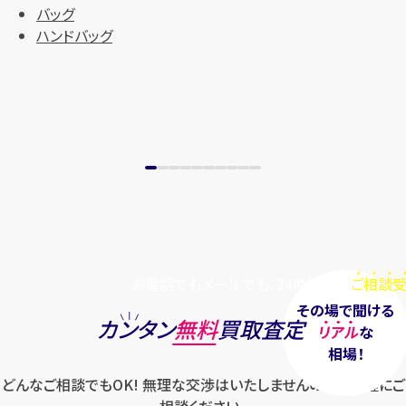
バッグ
ハンドバッグ
お電話でもメールでも、24時間毎日
ご相談受
その場で聞ける
カンタン
無料
買取査定
リアル
な
相場！
どんなご相談でもOK! 無理な交渉はいたしませんのでお気軽にご