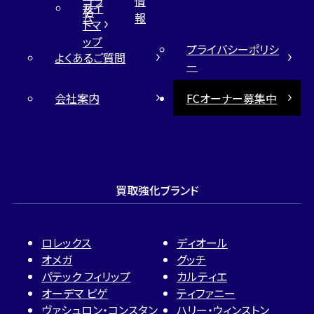
コラ
情
サイ
格
ム
報
トマ
ップ
プライバシーポリシ
よくあるご質問
ー
会社案内
FCオーナー募集中
買取強化ブランド
ロレックス
ディオール
オメガ
グッチ
パテック フィリップ
カルティエ
オーデマ ピゲ
ティファニー
ヴァシュロン・コンスタン
ハリー・ウィンストン