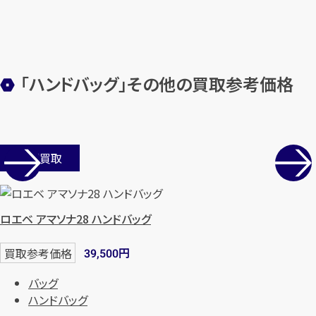
まずは
お電話
で
無料査定
【総合受付】24時間・年中無休(年末年
始除く)
「ハンドバッグ」その他の買取参考価格
メールで無料相談する
店舗買取
ロエベ アマソナ28 ハンドバッグ
円
買取参考価格
39,500
バッグ
ハンドバッグ