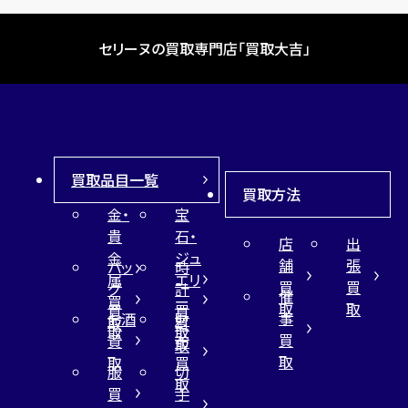
セリーヌの買取専門店「買取大吉」
買取品目一覧
買取方法
金・
宝
貴
石・
店
出
金
ジュ
舗
張
バッ
時
属
エリ
買
買
グ
計
催
買
ー
取
取
買
買
事
お酒
財
取
買
取
取
買
買
布
取
取
取
買
服
切
取
買
手