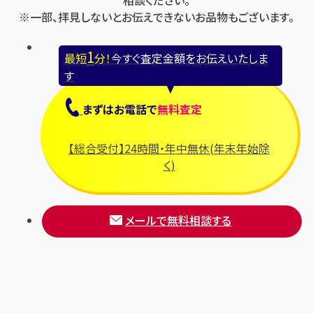
相談ください。
※一部、拝見しないとお伝えできないお品物もございます。
1
最短
分！
今すぐ査定金額をお伝えいたしま
す
まずは
お電話
で
無料査定
【総合受付】24時間・年中無休(年末年始除
く)
メールで無料相談する