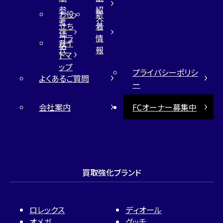
参
紹
お役
新
考
介
立ち
着
価
コラ
情
サイ
格
ム
報
トマ
ップ
プライバシーポリシ
よくあるご質問
ー
会社案内
FCオーナー募集中
買取強化ブランド
ロレックス
ディオール
オメガ
グッチ