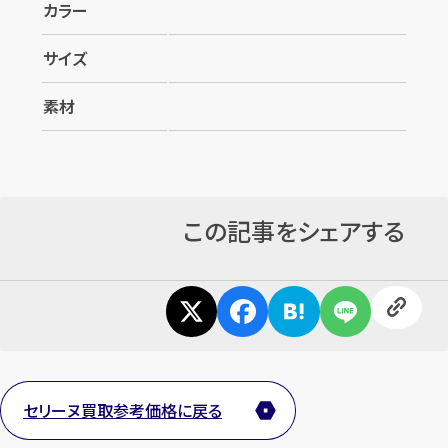
カラー
サイズ
素材
この記事をシェアする
カンタン
無料
1
最短
分！
今すぐ査定金額をお伝えいた
セリーヌ買取参考価格に戻る
します