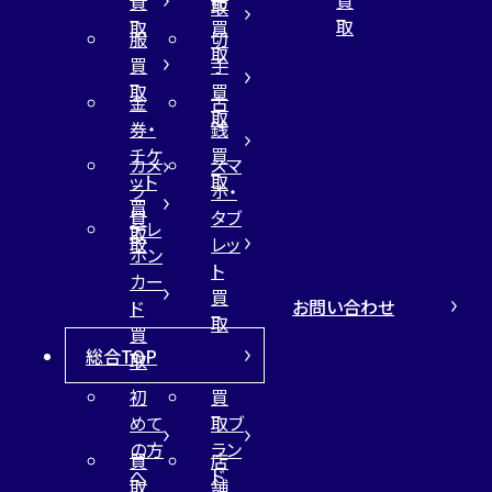
買
布
取
取
取
買
服
切
取
買
手
取
買
金
古
取
券・
銭
チケ
買
カメ
スマ
ット
取
ラ
ホ・
買
買
タブ
テレ
取
取
レッ
ホン
ト
カー
買
お問い合わせ
ド
取
買
総合TOP
取
初
買
めて
取ブ
の方
ラン
買
店
へ
ド
取
舗