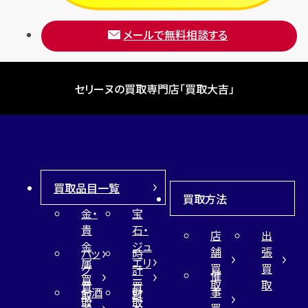
メールで無料相談する
セリーヌの買取専門店「買取大吉」
買取品目一覧
買取方法
金・
宝
貴
石・
店
出
金
ジュ
舗
張
バッ
時
属
エリ
買
買
グ
計
催
買
ー
取
取
買
買
事
お酒
財
取
買
取
取
買