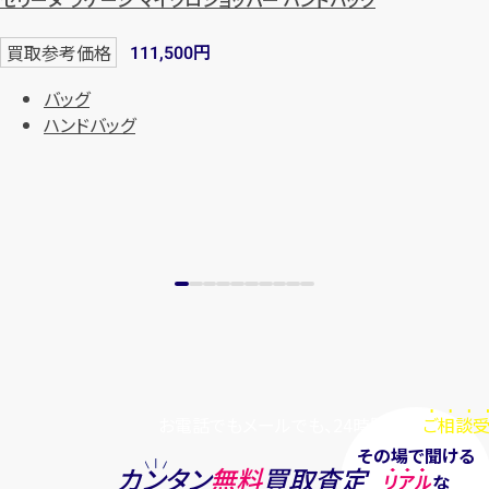
円
買取参考価格
111,500
バッグ
ハンドバッグ
お電話でもメールでも、24時間毎日
ご相談受
その場で聞ける
カンタン
無料
買取査定
リアル
な