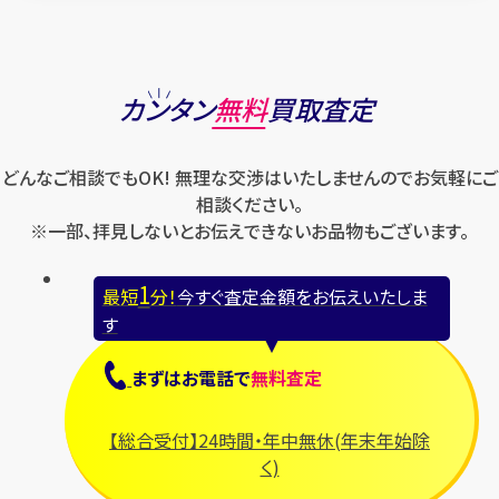
カンタン
無料
買取査定
どんなご相談でもOK! 無理な交渉はいたしませんのでお気軽にご
相談ください。
※一部、拝見しないとお伝えできないお品物もございます。
1
最短
分！
今すぐ査定金額をお伝えいたしま
す
まずは
お電話
で
無料査定
【総合受付】24時間・年中無休(年末年始除
く)