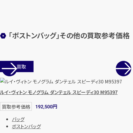
まずは
お電話
で
無料査定
【総合受付】24時間・年中無休(年末年
始除く)
「ボストンバッグ」その他の買取参考価格
メールで無料相談する
店舗買取
ルイ・ヴィトン モノグラム ダンテェル スピーディ30 M95397
円
買取参考価格
192,500
バッグ
ボストンバッグ