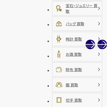
宝石・ジュエリー 買
取
バッグ 買取
時計 買取
お酒 買取
財布 買取
服 買取
切手 買取