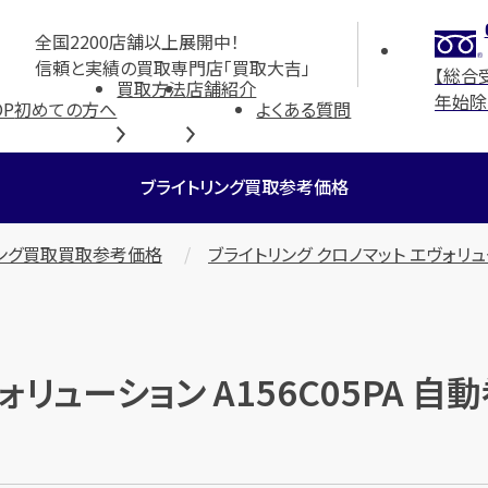
全国2200店舗以上展開中！
信頼と実績の買取専門店「買取大吉」
【総合
買取方法
店舗紹介
年始除
OP
初めての方へ
よくある質問
ブライトリング買取参考価格
リング買取買取参考価格
ブライトリング クロノマット エヴォリュー
ォリューション A156C05PA 自