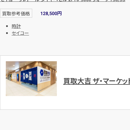
円
買取参考価格
128,500
時計
セイコー
買取大吉
ザ・マーケッ