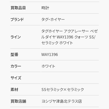
カンタン
無料
買取品目
時計
ブランド
タグ・ホイヤー
タグホイヤー アクアレーサー ベゼ
ライン
ルダイヤ WAY1396 クォーツ SS/
1
最短
分！
今すぐ査定金額をお伝えいた
セラミック ホワイト
します
型番
WAY1396
まずは
お電話
で
無料査定
カラー
ホワイト
【総合受付】24時間・年中無休(年末年
始除く)
サイズ
素材
SSセラミック×セラミック
メールで無料相談する
買取店舗
ヨシヅヤ津島北テラス店