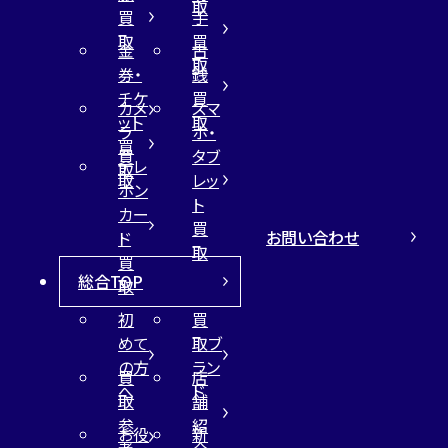
取
買
手
取
買
金
古
取
券・
銭
チケ
買
カメ
スマ
ット
取
ラ
ホ・
買
買
タブ
テレ
取
取
レッ
ホン
ト
カー
買
お問い合わせ
ド
取
買
総合TOP
取
初
買
めて
取ブ
の方
ラン
買
店
へ
ド
取
舗
参
紹
お役
新