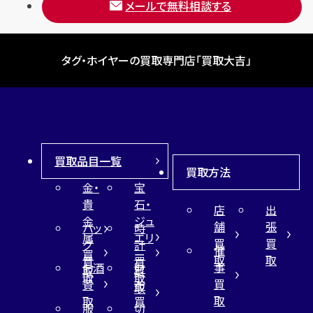
メールで無料相談する
タグ・ホイヤーの買取専門店「買取大吉」
買取品目一覧
買取方法
金・
宝
貴
石・
店
出
金
ジュ
舗
張
バッ
時
属
エリ
買
買
グ
計
催
買
ー
取
取
買
買
事
お酒
財
取
買
取
取
買
買
布
取
取
取
買
服
切