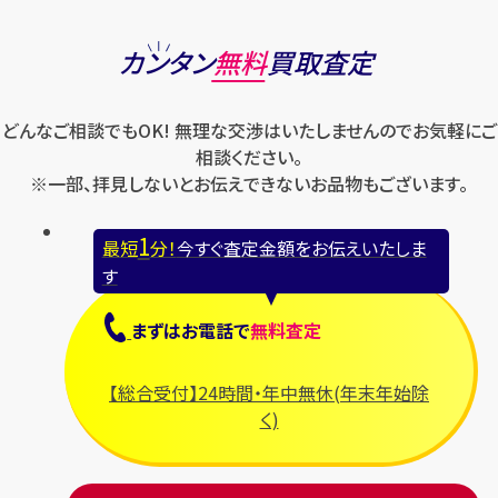
カンタン
無料
買取査定
どんなご相談でもOK! 無理な交渉はいたしませんのでお気軽にご
相談ください。
※一部、拝見しないとお伝えできないお品物もございます。
1
最短
分！
今すぐ査定金額をお伝えいたしま
す
まずは
お電話
で
無料査定
【総合受付】24時間・年中無休(年末年始除
く)