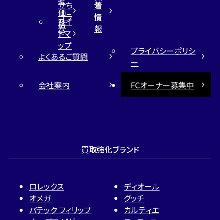
考
介
立ち
着
価
コラ
情
サイ
格
ム
報
トマ
ップ
プライバシーポリシ
よくあるご質問
ー
会社案内
FCオーナー募集中
買取強化ブランド
ロレックス
ディオール
オメガ
グッチ
パテック フィリップ
カルティエ