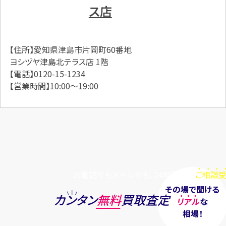
ス店
【住所】愛知県津島市片岡町60番地
ヨシヅヤ津島北テラス店 1階
【電話】0120-15-1234
【営業時間】10:00～19:00
お電話でもメールでも、24時間毎日
ご相談受
その場で聞ける
カンタン
無料
買取査定
リアル
な
相場！