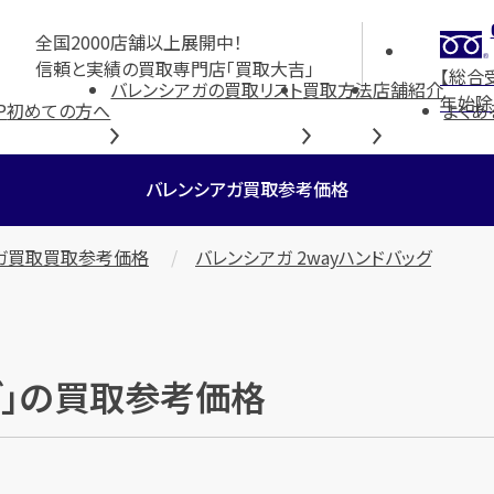
全国2000店舗以上展開中！
信頼と実績の買取専門店「買取大吉」
【総合
バレンシアガの買取リスト
買取方法
店舗紹介
年始除
P
初めての方へ
よくあ
バレンシアガ買取参考価格
ガ買取買取参考価格
バレンシアガ 2wayハンドバッグ
ッグ」の買取参考価格