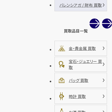
バレンシアガ / 財布 買取
買取品目一覧
金・貴金属 買取
宝石・ジュエリー 買
取
バッグ 買取
時計 買取