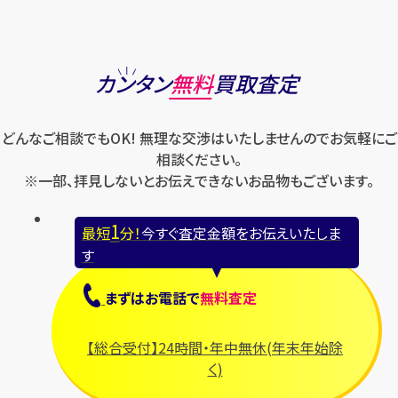
カンタン
無料
買取査定
どんなご相談でもOK! 無理な交渉はいたしませんのでお気軽にご
相談ください。
※一部、拝見しないとお伝えできないお品物もございます。
1
最短
分！
今すぐ査定金額をお伝えいたしま
す
まずは
お電話
で
無料査定
【総合受付】24時間・年中無休(年末年始除
く)