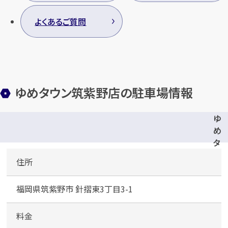
よくあるご質問
ゆめタウン筑紫野店の駐車場情報
ゆ
め
タ
ウ
住所
ン
筑
福岡県筑紫野市 針摺東3丁目3-1
紫
野
店
料金