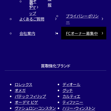
サイ
格
ム
報
トマ
ップ
プライバシーポリシ
よくあるご質問
ー
会社案内
FCオーナー募集中
買取強化ブランド
ロレックス
ディオール
オメガ
グッチ
パテック フィリップ
カルティエ
オーデマ ピゲ
ティファニー
ヴァシュロン・コンスタン
ハリー・ウィンストン