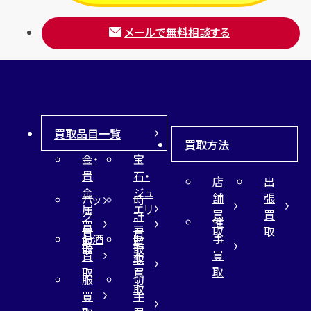
メールで無料相談する
買取品目一覧
買取方法
金・
宝
貴
石・
店
出
金
ジュ
舗
張
バッ
時
属
エリ
買
買
グ
計
催
買
ー
取
取
買
買
事
お酒
財
取
買
取
取
買
買
布
取
取
取
買
服
切
取
買
手