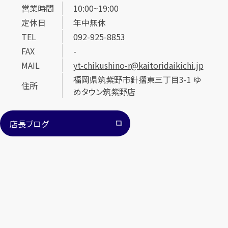
営業時間
10:00~19:00
定休日
年中無休
TEL
092-925-8853
FAX
-
MAIL
yt-chikushino-r@kaitoridaikichi.jp
福岡県筑紫野市針摺東三丁目3-1 ゆ
住所
カンタン
無料
めタウン筑紫野店
店長ブログ
1
最短
分！
今すぐ査定金額をお伝えいたします
まずは
お電話
で
無料査定
【総合受付】24時間・年中無休(年末年始除く)