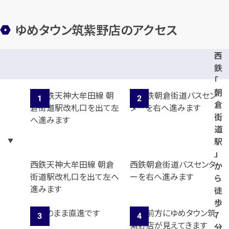
ゆめタウン筑紫野店のアクセス
西
鉄
「
朝
倉
街
道
駅
」
西鉄天神大牟田線 朝倉
西鉄朝倉街道バスセンタ
か
街道駅改札口を出て左へ
ーを右へ進みます
ら
進みます
徒
歩
7
分