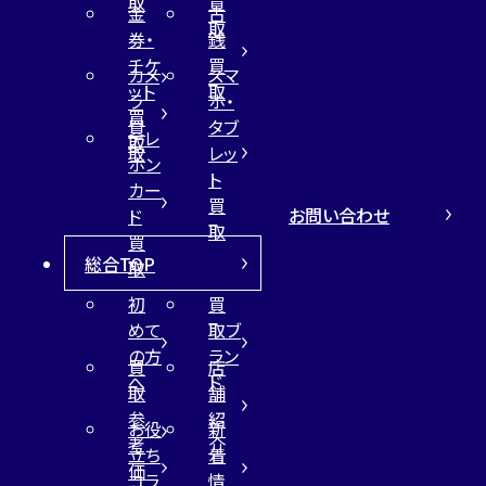
取
買
金
古
取
券・
銭
チケ
買
カメ
スマ
ット
取
ラ
ホ・
買
買
タブ
テレ
取
取
レッ
ホン
ト
カー
買
お問い合わせ
ド
取
買
総合TOP
取
初
買
めて
取ブ
の方
ラン
買
店
へ
ド
取
舗
参
紹
お役
新
考
介
立ち
着
価
コラ
情