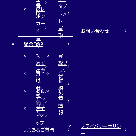
買
買
タブ
テレ
取
取
レッ
ホン
ト
カー
買
お問い合わせ
ド
取
買
総合TOP
取
初
買
めて
取ブ
の方
ラン
買
店
へ
ド
取
舗
参
紹
お役
新
考
介
立ち
着
価
コラ
情
サイ
格
ム
報
トマ
ップ
プライバシーポリシ
よくあるご質問
ー