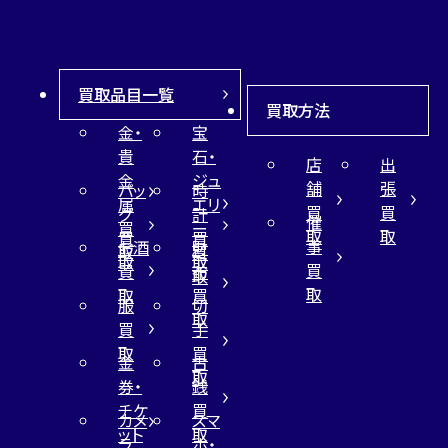
買取品目一覧
買取方法
金・
宝
貴
石・
店
出
金
ジュ
舗
張
バッ
時
属
エリ
買
買
グ
計
催
買
ー
取
取
買
買
事
お酒
財
取
買
取
取
買
買
布
取
取
取
買
服
切
取
買
手
取
買
金
古
取
券・
銭
チケ
買
カメ
スマ
ット
取
ラ
ホ・