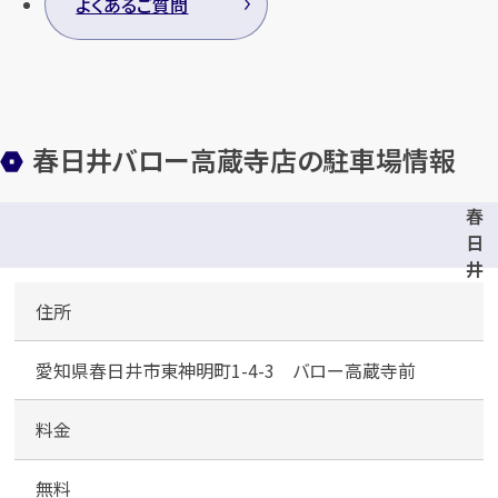
よくあるご質問
春日井バロー高蔵寺店の駐車場情報
春
日
井
バ
住所
ロ
ー
愛知県春日井市東神明町1-4-3 バロー高蔵寺前
高
蔵
寺
料金
店
無料