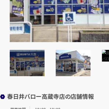
カンタン
無料
1
最短
分！
今すぐ査定金額をお伝えいたします
まずは
お電話
で
無料査定
春日井バロー高蔵寺店の店舗情報
【総合受付】24時間・年中無休(年末年始除く)