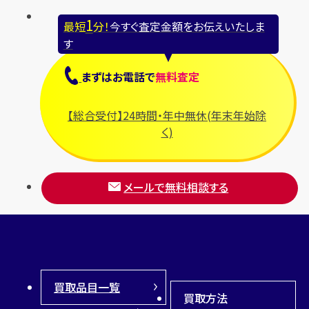
1
最短
分！
今すぐ査定金額をお伝えいたしま
す
まずは
お電話
で
無料査定
【総合受付】24時間・年中無休(年末年始除
く)
メールで無料相談する
買取品目一覧
買取方法