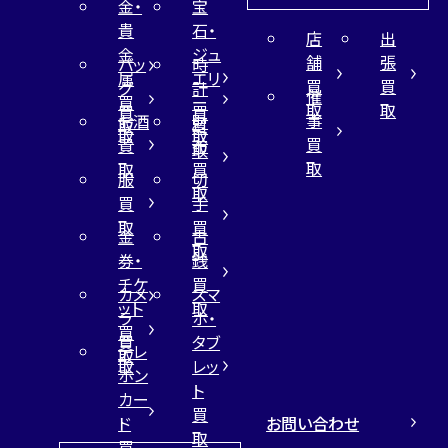
金・
宝
貴
石・
店
出
金
ジュ
舗
張
バッ
時
属
エリ
買
買
グ
計
催
買
ー
取
取
買
買
事
お酒
財
取
買
取
取
買
買
布
取
取
取
買
服
切
取
買
手
取
買
金
古
取
券・
銭
チケ
買
カメ
スマ
ット
取
ラ
ホ・
買
買
タブ
テレ
取
取
レッ
ホン
ト
カー
買
お問い合わせ
ド
取
買