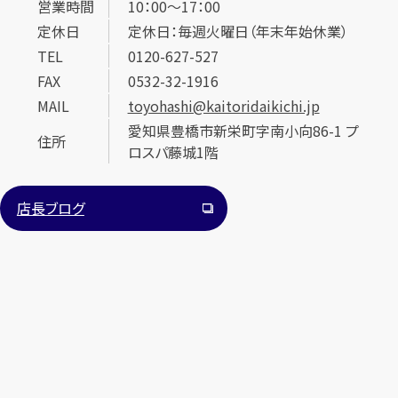
営業時間
10：00～17：00
定休日
定休日：毎週火曜日（年末年始休業）
TEL
0120-627-527
FAX
0532-32-1916
MAIL
toyohashi@kaitoridaikichi.jp
愛知県豊橋市新栄町字南小向86-1 プ
住所
ロスパ藤城1階
カンタン
無料
店長ブログ
1
最短
分！
今すぐ査定金額をお伝えいたします
まずは
お電話
で
無料査定
【総合受付】24時間・年中無休(年末年始除く)