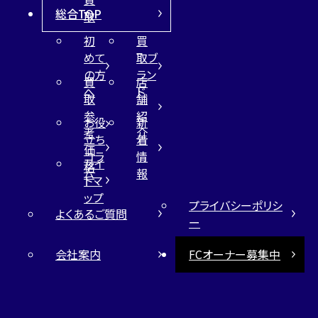
総合TOP
取
初
買
めて
取ブ
の方
ラン
買
店
へ
ド
取
舗
参
紹
お役
新
考
介
立ち
着
価
コラ
情
サイ
格
ム
報
トマ
ップ
プライバシーポリシ
よくあるご質問
ー
会社案内
FCオーナー募集中