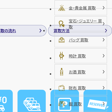
金・貴金属 買取
宝石・ジュエリー 買
取
買取の流れ
買取方法
バッグ 買取
時計 買取
お酒 買取
財布 買取
服 買取