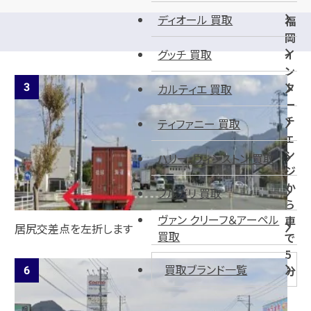
ディオール 買取
福
岡
グッチ 買取
イ
ン
タ
カルティエ 買取
ー
チ
ティファニー 買取
ェ
ン
ハリー・ウィンストン 買取
ジ
か
ブルガリ 買取
ら
ヴァン クリーフ＆アーペル
車
居尻交差点を左折します
買取
で
5
買取ブランド一覧
分