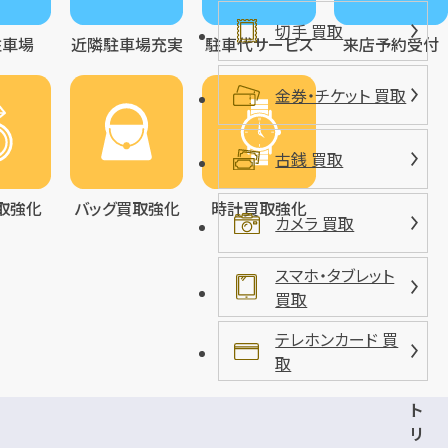
切手 買取
駐車場
近隣駐車場充実
駐車代サービス
来店予約受付
金券・チケット 買取
古銭 買取
取強化
バッグ買取強化
時計買取強化
カメラ 買取
スマホ・タブレット
買取
テレホンカード 買
取
ト
リ