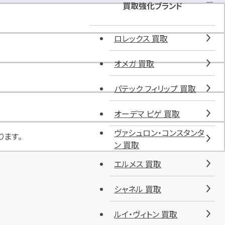
ア
買取強化ブランド
ス
駐
ロレックス 買取
車
場
オメガ 買取
(
敷
パテック フィリップ 買取
地
内
)
オーデマ ピゲ 買取
ヴァシュロン・コンスタンタ
ります。
ン 買取
エルメス 買取
シャネル 買取
ルイ・ヴィトン 買取