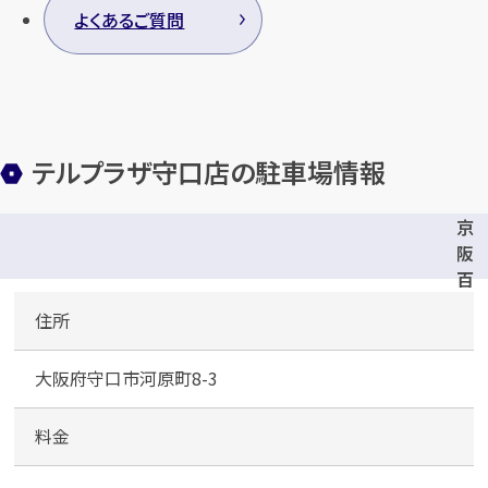
よくあるご質問
テルプラザ守口店の駐車場情報
京
阪
百
貨
住所
店
パ
大阪府守口市河原町8-3
ー
キ
ン
料金
グ