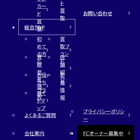
ト
カー
買
お問い合わせ
ド
取
買
総合TOP
取
初
買
めて
取ブ
の方
ラン
買
店
へ
ド
取
舗
参
紹
お役
新
考
介
立ち
着
価
コラ
情
サイ
格
ム
報
トマ
ップ
プライバシーポリシ
よくあるご質問
ー
会社案内
FCオーナー募集中