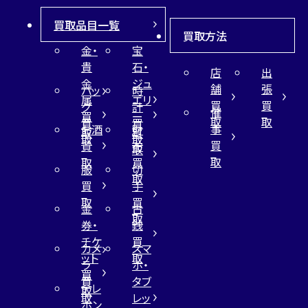
買取品目一覧
買取方法
金・
宝
貴
石・
店
出
金
ジュ
舗
張
バッ
時
属
エリ
買
買
グ
計
催
買
ー
取
取
買
買
事
お酒
財
取
買
取
取
買
買
布
取
取
取
買
服
切
取
買
手
取
買
金
古
取
券・
銭
チケ
買
カメ
スマ
ット
取
ラ
ホ・
買
買
タブ
テレ
取
取
レッ
ホン