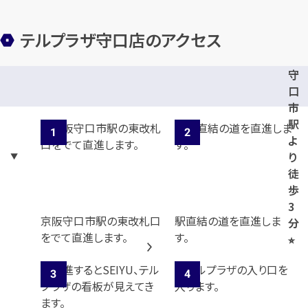
テルプラザ守口店のアクセス
守
口
市
駅
よ
り
徒
歩
3
京阪守口市駅の東改札口
駅直結の道を直進しま
分
をでて直進します。
す。
⭐︎