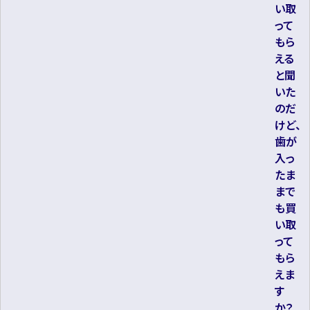
い取
って
もら
える
と聞
いた
のだ
けど、
歯が
入っ
たま
まで
も買
い取
って
もら
えま
す
か？