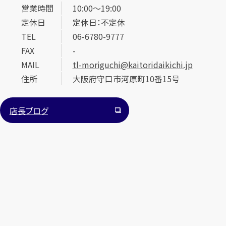
営業時間
10:00～19:00
定休日
定休日：不定休
TEL
06-6780-9777
FAX
-
MAIL
tl-moriguchi@kaitoridaikichi.jp
住所
大阪府守口市河原町10番15号
カンタン
無料
店長ブログ
1
最短
分！
今すぐ査定金額をお伝えいたします
まずは
お電話
で
無料査定
【総合受付】24時間・年中無休(年末年始除く)