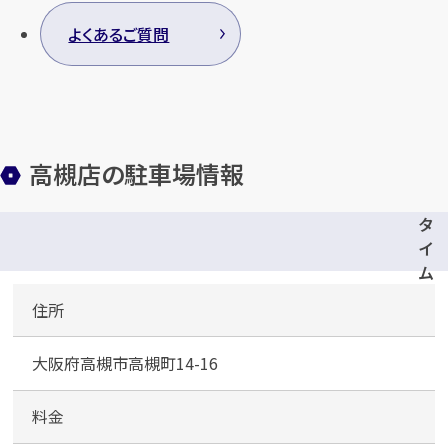
よくあるご質問
高槻店の駐車場情報
タ
イ
ム
ズ
住所
高
槻
大阪府高槻市高槻町14-16
駅
前
第
料金
1