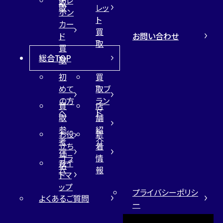
テレ
取
取
レッ
ホン
ト
カー
買
お問い合わせ
ド
取
買
総合TOP
取
初
買
めて
取ブ
の方
ラン
買
店
へ
ド
取
舗
参
紹
お役
新
考
介
立ち
着
価
コラ
情
サイ
格
ム
報
トマ
ップ
プライバシーポリシ
よくあるご質問
ー