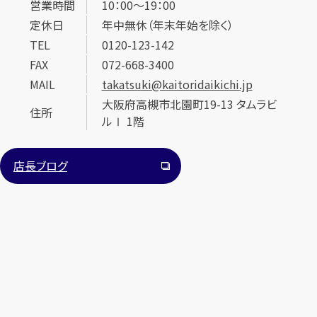
営業時間
10：00～19：00
定休日
年中無休（年末年始を除く）
TEL
0120-123-142
FAX
072-668-3400
MAIL
takatsuki@kaitoridaikichi.jp
大阪府高槻市北園町19-13 タムラビ
住所
ルⅠ 1階
カンタン
無料
店長ブログ
1
最短
分！
今すぐ査定金額をお伝えいたします
まずは
お電話
で
無料査定
【総合受付】24時間・年中無休(年末年始除く)