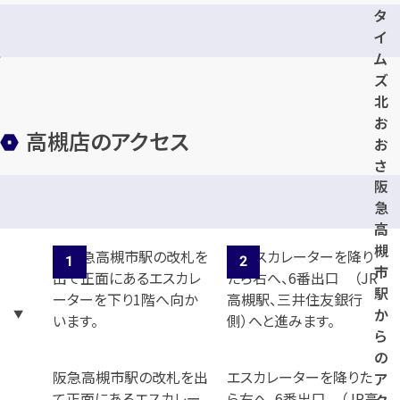
タ
イ
ム
ズ
北
お
高槻店のアクセス
お
さ
阪
か
急
信
高
用
槻
金
市
庫
駅
高
か
槻
ら
支
の
店
阪急高槻市駅の改札を出
エスカレーターを降りた
ア
て正面にあるエスカレー
ら右へ、6番出口 （JR高