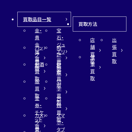
買取品目一覧
買取方法
金・
宝
貴
石・
店
出
金
ジュ
舗
張
バッ
時
属
エリ
買
買
グ
計
催
買
ー
取
取
買
買
事
お酒
財
取
買
取
取
買
買
布
取
取
取
買
服
切
取
買
手
取
買
金
古
取
券・
銭
チケ
買
カメ
スマ
ット
取
ラ
ホ・
買
買
タブ