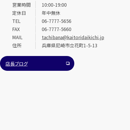
営業時間
10:00-19:00
定休日
年中無休
TEL
06-7777-5656
FAX
06-7777-5660
MAIL
tachibana@kaitoridaikichi.jp
住所
兵庫県尼崎市立花町1-5-13
カンタン
無料
店長ブログ
1
最短
分！
今すぐ査定金額をお伝えいたします
まずは
お電話
で
無料査定
【総合受付】24時間・年中無休(年末年始除く)