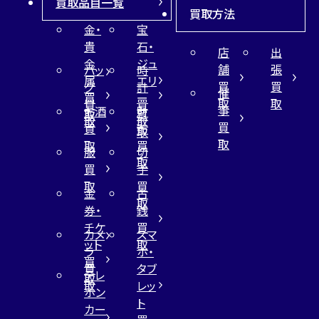
買取品目一覧
買取方法
金・
宝
貴
石・
店
出
金
ジュ
舗
張
バッ
時
属
エリ
買
買
グ
計
催
買
ー
取
取
買
買
事
お酒
財
取
買
取
取
買
買
布
取
取
取
買
服
切
取
買
手
取
買
金
古
取
券・
銭
チケ
買
カメ
スマ
ット
取
ラ
ホ・
買
買
タブ
テレ
取
取
レッ
ホン
ト
カー