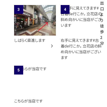
出
口
よ
り
徒
歩
2
しばらく直進します
右手に見えてきます#古
分
着de行こか。 立花店の斜
め向かいに当店がござい
ます
こちらが当店です