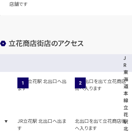
店舗です
立花商店街店のアクセス
J
R
東
海
道
本
線
立
花
JR立花駅 北出口へ出ま
北出口を出て立花商店街
駅
す
へ入ります
北