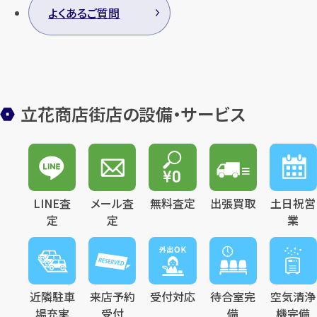
よくあるご質問
立花商店街店の設備・サービス
LINE査
メール査
無料査定
出張買取
土日祝営
定
定
業
近隣駐車
来店予約
受付対応
待合室完
空気清浄
場充実
受付
備
機完備