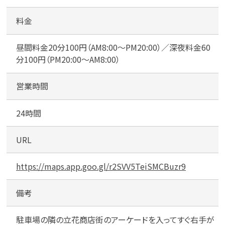
花
1
料金
丁
目
昼間料金20分100円（AM8:00～PM20:00）／深夜料金60
パ
分100円（PM20:00～AM8:00）
ー
キ
営業時間
ン
グ
24時間
URL
https://maps.app.goo.gl/r2SVV5TeiSMCBuzr9
備考
駐車場の隣の立花商店街のアーケードを入ってすぐ右手が