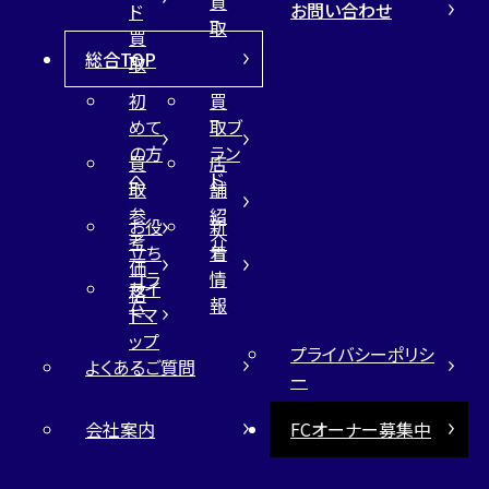
買
お問い合わせ
ド
取
買
総合TOP
取
初
買
めて
取ブ
の方
ラン
買
店
へ
ド
取
舗
参
紹
お役
新
考
介
立ち
着
価
コラ
情
サイ
格
ム
報
トマ
ップ
プライバシーポリシ
よくあるご質問
ー
会社案内
FCオーナー募集中