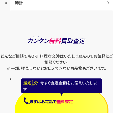
時計
カンタン
無料
買取査定
どんなご相談でもOK! 無理な交渉はいたしませんのでお気軽にご
相談ください。
※一部、拝見しないとお伝えできないお品物もございます。
1
最短
分！
今すぐ査定金額をお伝えいたしま
す
まずは
お電話
で
無料査定