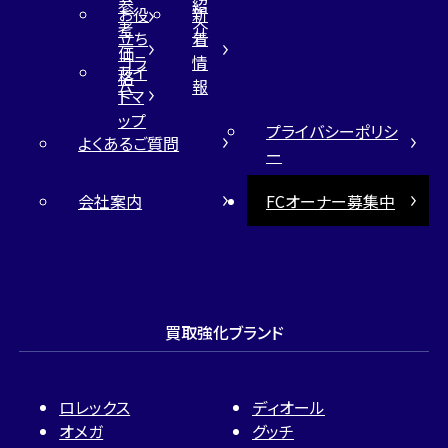
参
紹
お役
新
考
介
立ち
着
価
コラ
情
サイ
格
ム
報
トマ
ップ
プライバシーポリシ
よくあるご質問
ー
会社案内
FCオーナー募集中
買取強化ブランド
ロレックス
ディオール
オメガ
グッチ