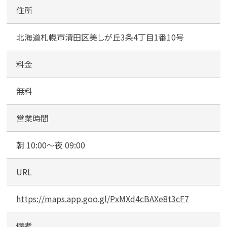
T
住所
A
Y
北海道札幌市清田区美しが丘3条4丁目1番10号
A
美
し
料金
が
丘
無料
駐
車
営業時間
場
朝 10:00～夜 09:00
URL
https://maps.app.goo.gl/PxMXd4cBAXe8t3cF7
備考