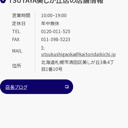
営業時間
10:00~19:00
定休日
年中無休
TEL
0120-011-525
FAX
011-398-5223
t-
MAIL
カンタン
無料
utsukushigaoka@kaitoridaikichi.jp
北海道札幌市清田区美しが丘3条4丁
住所
目1番10号
店長ブログ
1
最短
分！
今すぐ査定金額をお伝えいたします
まずは
お電話
で
無料査定
【総合受付】24時間・年中無休(年末年始除く)