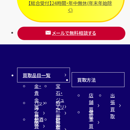
【総合受付】24時間・年中無休(年末年始除
く)
メールで無料相談する
買取品目一覧
買取方法
金・
宝
貴
石・
店
出
金
ジュ
舗
張
バッ
時
属
エリ
買
買
グ
計
催
買
ー
取
取
買
買
事
お酒
財
取
買
取
取
買
買
布
取