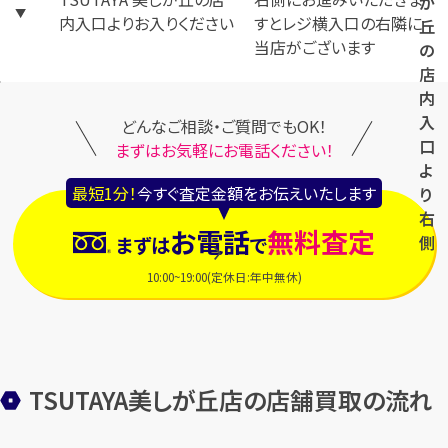
が
内入口よりお入りください
すとレジ横入口の右隣に
丘
当店がございます
の
店
内
入
どんなご相談・ご質問でもOK！
口
まずはお気軽にお電話ください！
よ
最短1分！
今すぐ査定金額をお伝えいたします
り
右
お電話
無料査定
側
まずは
で
10:00~19:00(定休日:年中無休)
TSUTAYA美しが丘店の店舗買取の流れ