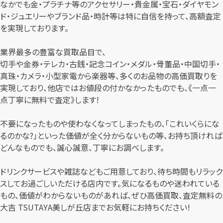
なかでも金・プラチナ等のアクセサリー・貴金属・宝石・ダイヤモン
ド・ジュエリーやブランド品・時計等は特に自信を持って、高額査定
を実現しております。
業界最多の豊富な買取品目で、
切手や金券・テレカ・古銭・記念コイン・メダル・骨董品・中国切手・
真珠・カメラ・小型家電から楽器等、多くのお品物の高価買取りを
実現しており、他店ではお値段の付かなかったものでも、《一点一
点丁寧に無料で査定》します!
不要になったものや使わなくなってしまったもの、「これいくらにな
るのかな?」といった価値が全く分からないもの等、お持ち頂ければ
どんなものでも、誠心誠意、丁寧にお調べします。
ドリンクサービスや雑誌などもご用意しており、待ち時間もリラック
スしてお過ごしいただける店内です。気になるものや迷われている
もの、価値がわからないものがあれば、ぜひ高価買取、査定無料の
大吉 TSUTAYA美しが丘店までお気軽にお持ちください!