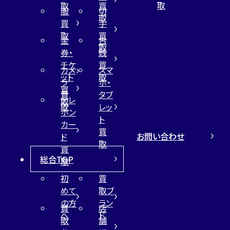
取
取
買
服
切
取
買
手
取
買
金
古
取
券・
銭
チケ
買
カメ
スマ
ット
取
ラ
ホ・
買
買
タブ
テレ
取
取
レッ
ホン
ト
カー
買
お問い合わせ
ド
取
買
総合TOP
取
初
買
めて
取ブ
の方
ラン
買
店
へ
ド
取
舗