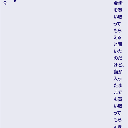
金歯
を買
い取
って
もら
える
と聞
いた
のだ
けど、
歯が
入っ
たま
まで
も買
い取
って
もら
えま