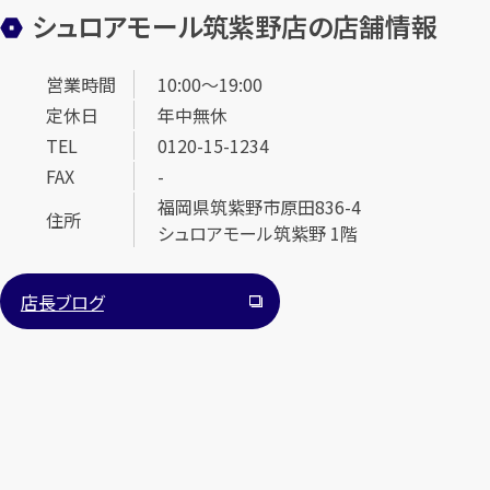
シュロアモール筑紫野店の店舗情報
営業時間
10:00～19:00
定休日
年中無休
TEL
0120-15-1234
FAX
-
カンタン
無料
福岡県筑紫野市原田836-4
住所
シュロアモール筑紫野 1階
店長ブログ
1
最短
分！
今すぐ査定金額をお伝えいたします
まずは
お電話
で
無料査定
【総合受付】24時間・年中無休(年末年始除く)