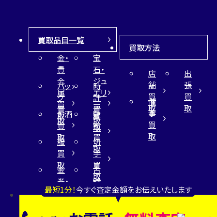
買取品目一覧
買取方法
金・
宝
貴
石・
店
出
金
ジュ
舗
張
バッ
時
属
エリ
買
買
グ
計
催
買
ー
取
取
買
買
事
お酒
財
取
買
取
取
買
買
布
取
取
取
買
服
切
取
買
手
取
買
金
古
取
券・
銭
最短1分！
今すぐ査定金額をお伝えいたします
チケ
買
カメ
スマ
ット
取
ラ
ホ・
買