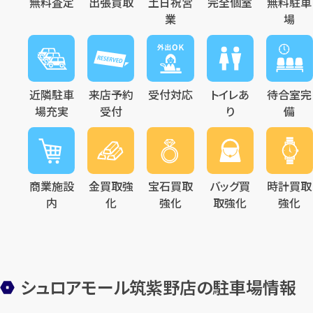
無料査定
出張買取
土日祝営
完全個室
無料駐車
業
場
近隣駐車
来店予約
受付対応
トイレあ
待合室完
場充実
受付
り
備
商業施設
金買取強
宝石買取
バッグ買
時計買取
内
化
強化
取強化
強化
シュロアモール筑紫野店の駐車場情報