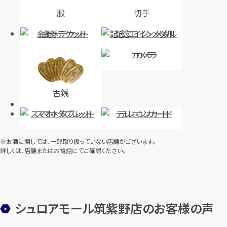
店舗買取
店舗買取
服
切手
金券・チケット
記念コイン・メダル
カメラ
グッチ GGインプリメ トートバッ
ルイ・ヴィトン モノグラム パーム
グ 211137
スプリングスMM M44874
古銭
円
円
買取参考価格
買取参考価格
スマホ・タブレット
テレホンカード
19,000
209,000
バッグ
ショルダーバッグ
バッグ
リュック
※お酒に関しては、一部取り扱っていない店舗がございます。
詳しくは、店舗またはお電話にてご確認ください。
店舗買取
店舗買取
シュロアモール筑紫野店のお客様の声