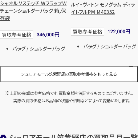
シャネル Vステッチ WフラップW
ルイ・ヴィトン モノグラム ディラ
チェーンショルダーバッグ 箱,保
イトフルPM M40352
存袋
円
買取参考価格
122,000
円
買取参考価格
346,000
バッグ
ショルダーバッグ
バッグ
ショルダーバッグ
シュロアモール筑紫野店の買取参考価格をもっと見る
店舗買取
店舗買取
上記の金額は参考価格です。買取金額を保証するものではございません。
ルイ・ヴィトン ダミエ リベラミニ
ルイ・ヴィトンモノグラム キーポ
実際の買取価格はお品物の状態や相場などによって変動いたします。
N41436
ル50 M41426
円
円
買取参考価格
買取参考価格
46,000
44,500
バッグ
ハンドバッグ
バッグ
ボストンバッグ
シュロアモール筑紫野店の買取品目一覧