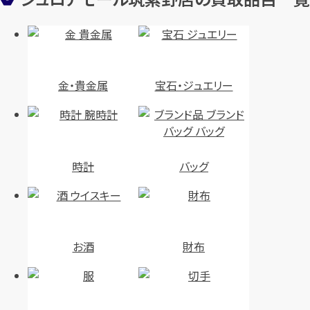
店舗買取
店舗買取
金・貴金属
宝石・ジュエリー
グッチ GGスプリーム ディズニー
グッチ バンブー ハンドバッグ
時計
バッグ
コラボ 2WAYハンドバッグ
95231
633587
円
買取参考価格
26,000
円
買取参考価格
211,000
お酒
財布
バッグ
ハンドバッグ
バッグ
ハンドバッグ