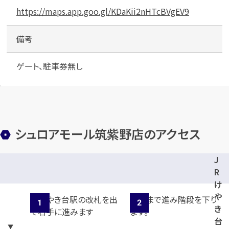
https://maps.app.goo.gl/KDaKii2nHTcBVgEV9
備考
ゲート、駐車券無し
シュロアモール筑紫野店のアクセス
J
R
け
や
き
台