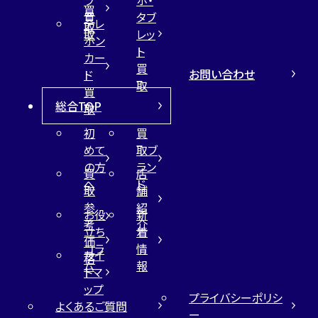
買
買
タブ
テレ
取
取
レッ
ホン
ト
カー
買
お問い合わせ
ド
取
買
総合TOP
取
初
買
めて
取ブ
の方
ラン
買
店
へ
ド
取
舗
参
紹
お役
新
考
介
立ち
着
価
コラ
情
サイ
格
ム
報
トマ
ップ
プライバシーポリシ
よくあるご質問
ー