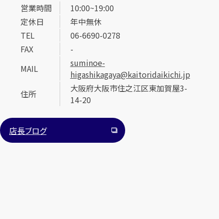
営業時間
10:00~19:00
定休日
年中無休
TEL
06-6690-0278
FAX
-
suminoe-
MAIL
higashikagaya@kaitoridaikichi.jp
カンタン
無料
大阪府大阪市住之江区東加賀屋3-
住所
14-20
店長ブログ
1
最短
分！
今すぐ査定金額をお伝えいたします
まずは
お電話
で
無料査定
【総合受付】24時間・年中無休(年末年始除く)