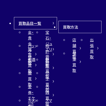
買取品目一覧
買取方法
金・
宝
貴
石・
店
出
金
ジュ
舗
張
バッ
時
属
エリ
買
買
グ
計
催
買
ー
取
取
買
買
事
お酒
財
取
買
取
取
買
買
布
取
取
取
買
服
切
取
買
手
取
買
金
古
取
券・
銭
チケ
買
カメ
スマ
ット
取
ラ
ホ・