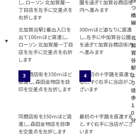
四
つ
橋
線
北加賀谷駅1番出入口を
300ｍほど道なりに直進
出て100ｍほど直進し、
し、左手に中加賀谷公園
北
ローソン 北加賀屋一丁目
を過ぎて加賀谷商店街内
加
店を左手に交差点を右折
へ進みます
賀
します
谷
駅
よ
り
徒
歩
１
０
同商店街を350ｍほど直
最初の十字路を直進する
分
進し、森田金物店を目印
と、すぐ右手に当店がござ
を交差点を左折します
います