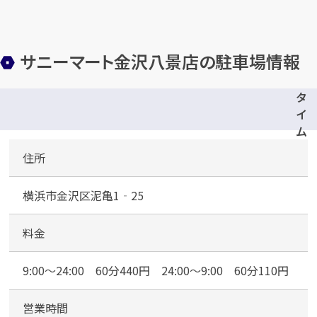
サニーマート金沢八景店の駐車場情報
タ
イ
ム
ズ
住所
京
急
横浜市金沢区泥亀1‐25
金
沢
八
料金
景
第
9:00～24:00 60分440円 24:00～9:00 60分110円
２
営業時間