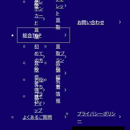
テレ
取
取
レッ
ホン
ト
カー
買
お問い合わせ
ド
取
買
総合TOP
取
初
買
めて
取ブ
の方
ラン
買
店
へ
ド
取
舗
参
紹
お役
新
考
介
立ち
着
価
コラ
情
サイ
格
ム
報
トマ
ップ
プライバシーポリシ
よくあるご質問
ー