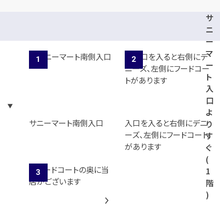
サ
ニ
ー
マ
ー
ト
入
口
よ
サニーマート南側入口
入口を入ると右側にデニ
り
ーズ、左側にフードコート
す
があります
ぐ
(
1
階
)