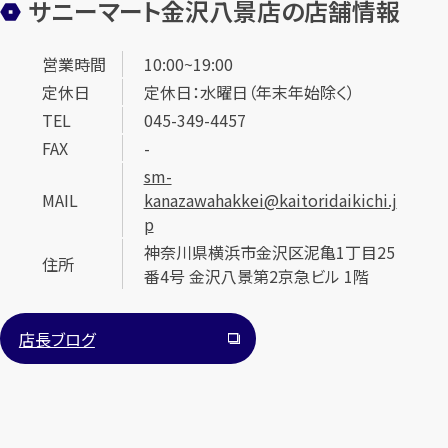
サニーマート金沢八景店の店舗情報
営業時間
10:00~19:00
定休日
定休日：水曜日（年末年始除く）
TEL
045-349-4457
FAX
-
sm-
カンタン
無料
MAIL
kanazawahakkei@kaitoridaikichi.j
p
神奈川県横浜市金沢区泥亀1丁目25
住所
番4号 金沢八景第2京急ビル 1階
1
最短
分！
今すぐ査定金額をお伝えいたします
店長ブログ
まずは
お電話
で
無料査定
【総合受付】24時間・年中無休(年末年始除く)