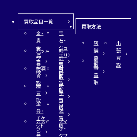
買取品目一覧
買取方法
金・
宝
貴
石・
店
出
金
ジュ
舗
張
バッ
時
属
エリ
買
買
グ
計
催
買
ー
取
取
買
買
事
お酒
財
取
買
取
取
買
買
布
取
取
取
買
服
切
取
買
手
取
買
金
古
取
券・
銭
チケ
買
カメ
スマ
ット
取
ラ
ホ・
買
買
タブ