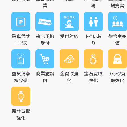
業
場
場充実
駐車代サ
来店予約
受付対応
トイレあ
待合室完
ービス
受付
り
備
空気清浄
商業施設
金買取強
宝石買取
バッグ買
機完備
内
化
強化
取強化
時計買取
強化