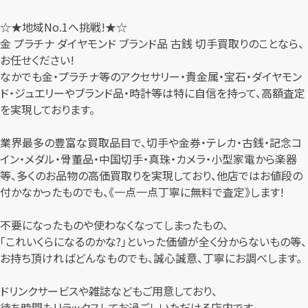
☆★地域No.1へ挑戦!★☆
金 プラチナ ダイヤモンド ブランド品 古銭 切手買取りのことなら、
お任せください!
なかでも金・プラチナ等のアクセサリー・貴金属・宝石・ダイヤモン
ド・ジュエリーやブランド品・時計等は特に自信を持って、高額査定
を実現しております。
業界最多の豊富な買取品目で、切手や金券・テレカ・古銭・記念コ
イン・メダル・骨董品・中国切手・真珠・カメラ・小型家電から楽器
等、多くのお品物の高価買取りを実現しており、他店ではお値段の
付かなかったものでも、《一点一点丁寧に無料で査定》します!
不要になったものや使わなくなってしまったもの、
「これいくらになるのかな?」といった価値が全く分からないもの等、
お持ち頂ければどんなものでも、誠心誠意、丁寧にお調べします。
ドリンクサービスや雑誌などもご用意しており、
待ち時間もリラックスしてお過ごしいただける店内です。