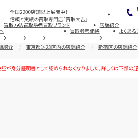
全国2200店舗以上展開中！
信頼と実績の買取専門店「買取大吉」
買取方法
買取品目
買取ブランド
店舗紹介
へ
買取参考価格
よくある
舗紹介
東京都＞23区内の店舗紹介
新宿区の店舗紹介
険証が身分証明書として認められなくなりました。詳しくは下部の
「