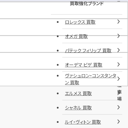
T
買取強化ブランド
ル
・
ロレックス 買取
パ
ル
オメガ 買取
ク
新
パテック フィリップ 買取
宿
御
苑
オーデマ ピゲ 買取
第
ヴァシュロン・コンスタンタ
１
ン 買取
駐
車
エルメス 買取
場
シャネル 買取
ルイ・ヴィトン 買取