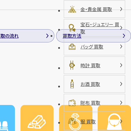
金・貴金属 買取
宝石・ジュエリー 買
取
買取の流れ
買取方法
バッグ 買取
時計 買取
お酒 買取
財布 買取
服 買取