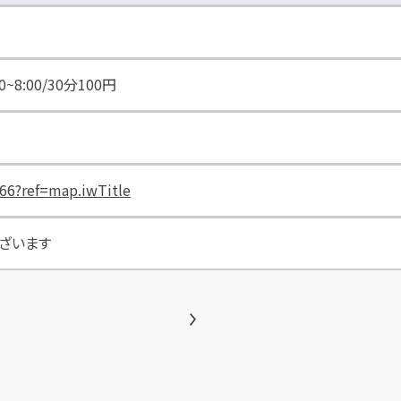
0~8:00/30分100円
66?ref=map.iwTitle
ざいます