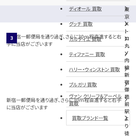
ディオール 買取
東
京
グッチ 買取
メ
ト
ロ
カルティエ 買取
丸
ノ
ティファニー 買取
内
線
ハリー・ウィンストン 買取
新
宿
ブルガリ 買取
御
ヴァン クリーフ＆アーペル
苑
新宿一郵便局を通り過ぎ、さらに30ｍ程直進すると右手
買取
前
に当店がございます
駅
買取ブランド一覧
よ
り
徒