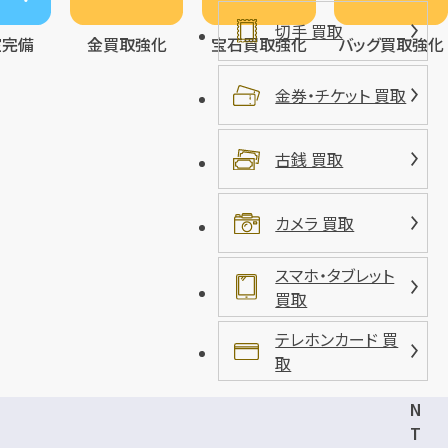
切手 買取
室完備
金買取強化
宝石買取強化
バッグ買取強化
金券・チケット 買取
古銭 買取
カメラ 買取
スマホ・タブレット
買取
テレホンカード 買
取
N
T