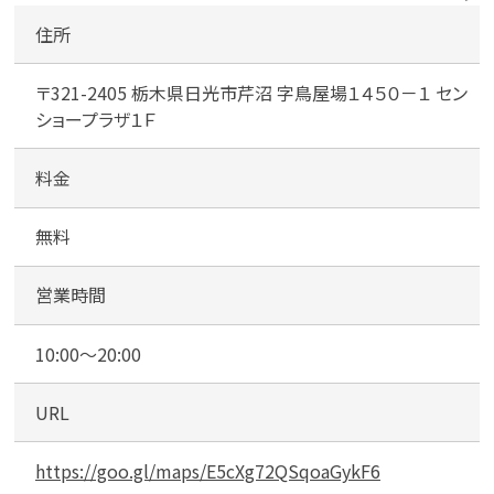
ョ
住所
ー
プ
〒321-2405 栃木県日光市芹沼 字鳥屋場１４５０－１ セン
ラ
ショープラザ１Ｆ
ザ
内
駐
料金
車
場
無料
営業時間
10:00～20:00
URL
https://goo.gl/maps/E5cXg72QSqoaGykF6