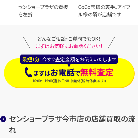
センショープラザの看板
CoCo壱様の裏手。アイフ
を左折
ル様の隣が店舗です
どんなご相談・ご質問でもOK！
まずはお気軽にお電話ください！
最短1分！
今すぐ査定金額をお伝えいたします
お電話
無料査定
まずは
で
10:00～19:00(定休日:年中無休(臨時休業あり))
センショープラザ今市店の店舗買取の流
れ