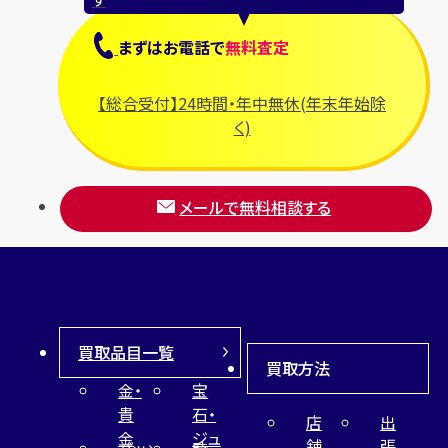
まずは
お電話
で
無料査定
【総合受付】24時間・年中無休(年末年始除
く)
メールで無料相談する
買取品目一覧
買取方法
金・
宝
貴
石・
店
出
金
ジュ
舗
張
バッ
時