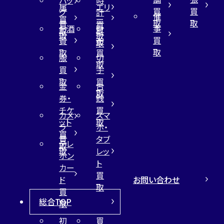
属
エリ
買
買
グ
計
催
買
ー
取
取
買
買
事
お酒
財
取
買
取
取
買
買
布
取
取
取
買
服
切
取
買
手
取
買
金
古
取
券・
銭
チケ
買
カメ
スマ
ット
取
ラ
ホ・
買
買
タブ
テレ
取
取
レッ
ホン
ト
カー
買
お問い合わせ
ド
取
買
総合TOP
取
初
買