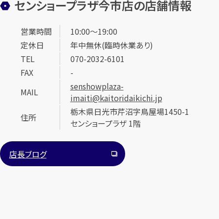
センショープラザ今市店の店舗情報
営業時間
10:00～19:00
定休日
年中無休(臨時休業あり)
TEL
070-2032-6101
FAX
-
senshowplaza-
カンタン
無料
MAIL
imaiti@kaitoridaikichi.jp
栃木県日光市芹沼字鳥屋場1450-1
住所
センショープラザ 1階
店長ブログ
1
最短
分！
今すぐ査定金額をお伝えいたします
まずは
お電話
で
無料査定
【総合受付】24時間・年中無休(年末年始除く)