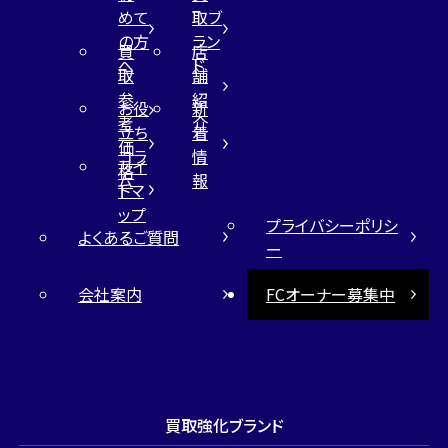
めて
取ブ
の方
ラン
買
店
へ
ド
取
舗
参
紹
お役
新
考
介
立ち
着
価
コラ
情
サイ
格
ム
報
トマ
ップ
プライバシーポリシ
よくあるご質問
ー
会社案内
FCオーナー募集中
買取強化ブランド