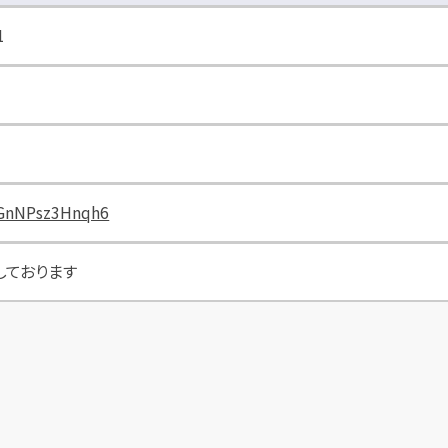
1
1GnNPsz3Hnqh6
しております