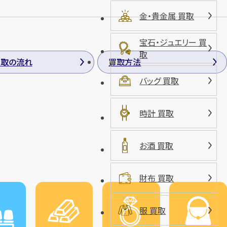
金・貴金属 買取
宝石・ジュエリー 買
取
買取の流れ
買取方法
バッグ 買取
時計 買取
お酒 買取
財布 買取
服 買取