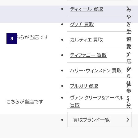
ディオール 買取
み
や
グッチ 買取
ぎ
生
協
カルティエ 買取
愛
子
ティファニー 買取
店
か
ハリー・ウィンストン 買取
ら
徒
ブルガリ 買取
歩
ヴァン クリーフ＆アーペル
5
こちらが当店です
買取
分
買取ブランド一覧