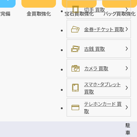
切手 買取
室完備
金買取強化
宝石買取強化
バッグ買取強化
金券・チケット 買取
古銭 買取
カメラ 買取
スマホ・タブレット
買取
テレホンカード 買
取
駐
車