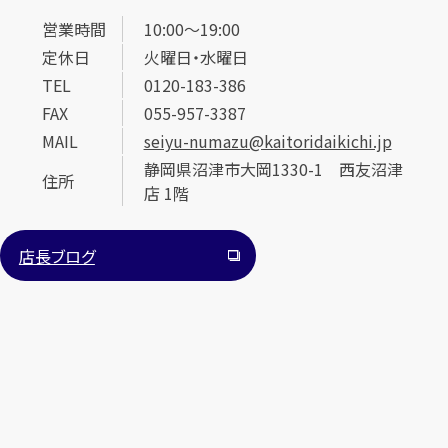
営業時間
10:00～19:00
定休日
火曜日・水曜日
TEL
0120-183-386
FAX
055-957-3387
MAIL
seiyu-numazu@kaitoridaikichi.jp
静岡県沼津市大岡1330-1 西友沼津
カンタン
無料
住所
店 1階
店長ブログ
1
最短
分！
今すぐ査定金額をお伝えいたします
まずは
お電話
で
無料査定
【総合受付】24時間・年中無休(年末年始除く)