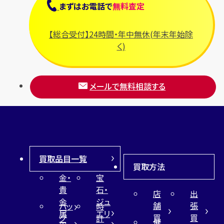
まずは
お電話
で
無料査定
【総合受付】24時間・年中無休(年末年始除
く)
メールで無料相談する
買取品目一覧
買取方法
金・
宝
貴
石・
店
出
金
ジュ
舗
張
バッ
時
属
エリ
買
買
グ
計
催