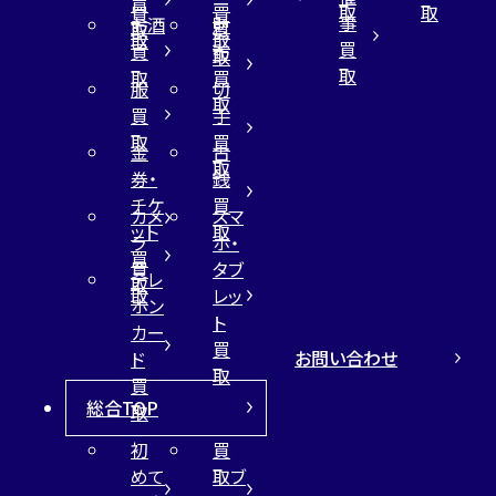
買
ー
取
取
買
買
事
お酒
財
取
買
取
取
買
買
布
取
取
取
買
服
切
取
買
手
取
買
金
古
取
券・
銭
チケ
買
カメ
スマ
ット
取
ラ
ホ・
買
買
タブ
テレ
取
取
レッ
ホン
ト
カー
買
お問い合わせ
ド
取
買
総合TOP
取
初
買
めて
取ブ