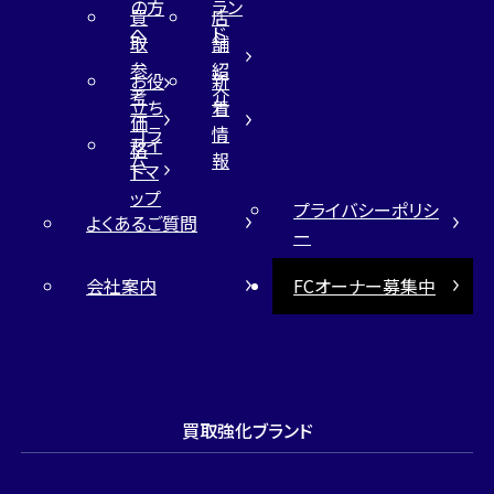
の方
ラン
買
店
へ
ド
取
舗
参
紹
お役
新
考
介
立ち
着
価
コラ
情
サイ
格
ム
報
トマ
ップ
プライバシーポリシ
よくあるご質問
ー
会社案内
FCオーナー募集中
買取強化ブランド