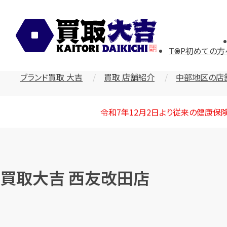
TOP
初めての方
ブランド買取 大吉
買取 店舗紹介
中部地区の店
令和7年12月2日より従来の健康保
買取大吉 西友改田店