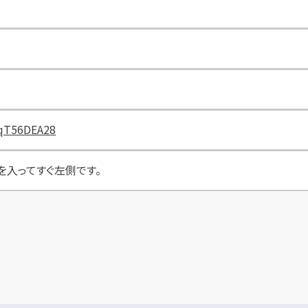
DqT56DEA28
入ってすぐ左側です。