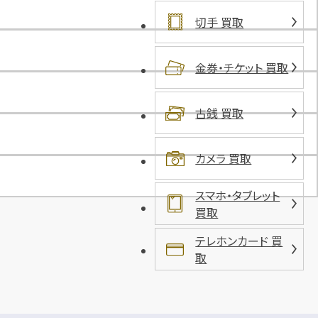
田
切手 買取
店
駐
車
金券・チケット 買取
場
古銭 買取
カメラ 買取
スマホ・タブレット
買取
テレホンカード 買
取