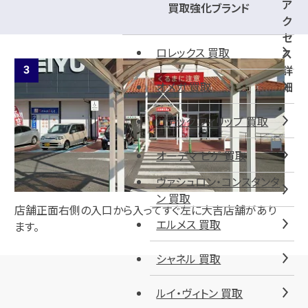
ア
買取強化ブランド
ク
セ
ロレックス 買取
ス
詳
オメガ 買取
細
パテック フィリップ 買取
オーデマ ピゲ 買取
ヴァシュロン・コンスタンタ
ン 買取
店舗正面右側の入口から入ってすぐ左に大吉店舗があり
エルメス 買取
ます。
シャネル 買取
ルイ・ヴィトン 買取