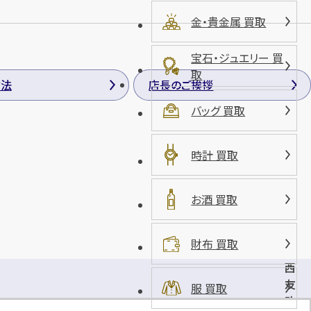
金・貴金属 買取
宝石・ジュエリー 買
取
方法
店長のご挨拶
バッグ 買取
時計 買取
お酒 買取
財布 買取
西
友
服 買取
改