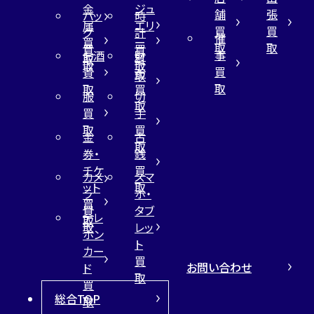
金
ジュ
舗
張
バッ
時
属
エリ
買
買
グ
計
催
買
ー
取
取
買
買
事
お酒
財
取
買
取
取
買
買
布
取
取
取
買
服
切
取
買
手
取
買
金
古
取
券・
銭
チケ
買
カメ
スマ
ット
取
ラ
ホ・
買
買
タブ
テレ
取
取
レッ
ホン
ト
カー
買
お問い合わせ
ド
取
買
総合TOP
取