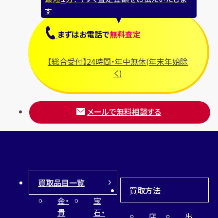
す
まずは
お電話
で
無料査定
【総合受付】24時間・年中無休(年末年始除
く)
メールで無料相談する
買取品目一覧
買取方法
金・
宝
貴
石・
店
出