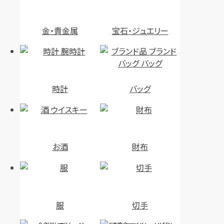
金・貴金属
宝石・ジュエリー
時計
バッグ
お酒
財布
服
切手