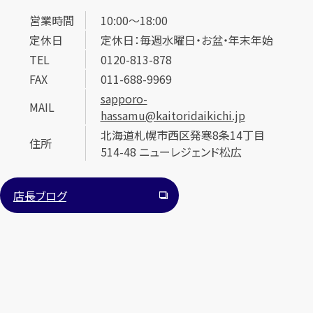
営業時間
10:00～18:00
定休日
定休日：毎週水曜日・お盆・年末年始
TEL
0120-813-878
FAX
011-688-9969
sapporo-
MAIL
hassamu@kaitoridaikichi.jp
カンタン
無料
北海道札幌市西区発寒8条14丁目
住所
514-48 ニューレジェンド松広
店長ブログ
1
最短
分！
今すぐ査定金額をお伝えいたします
まずは
お電話
で
無料査定
【総合受付】24時間・年中無休(年末年始除く)