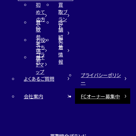
初
買
めて
取ブ
の方
ラン
買
店
へ
ド
取
舗
参
紹
お役
新
考
介
立ち
着
価
コラ
情
サイ
格
ム
報
トマ
ップ
プライバシーポリシ
よくあるご質問
ー
会社案内
FCオーナー募集中
買取強化ブランド