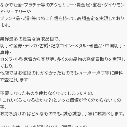
なかでも金・プラチナ等のアクセサリー・貴金属・宝石・ダイヤモン
ド・ジュエリーや
ブランド品・時計等は特に自信を持って、高額査定を実現しており
ます。
業界最多の豊富な買取品目で、
切手や金券・テレカ・古銭・記念コイン・メダル・骨董品・中国切手・
真珠・
カメラ・小型家電から楽器等、多くのお品物の高価買取りを実現し
ており、
他店ではお値段の付かなかったものでも、《一点一点丁寧に無料
で査定》します！
不要になったものや使わなくなってしまったもの、
「これいくらになるのかな？」といった価値が全く分からないもの
等、
お持ち頂ければどんなものでも、誠心誠意、丁寧にお調べします。
ドリンクサービスや雑誌などもご用意しており、