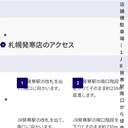
店
舗
横
駐
車
場
札幌発寒店のアクセス
（
１
J
台
R
）
発
寒
駅
南
口
か
ら
JR発寒駅の改札を出て、
JR発寒駅の南口階段を
徒
南口に向かいます。
下りてそのまま約230m
歩