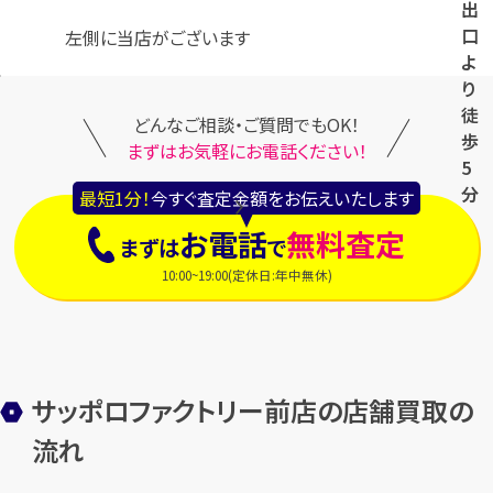
出
口
左側に当店がございます
よ
り
徒
どんなご相談・ご質問でもOK！
歩
まずはお気軽にお電話ください！
5
分
最短1分！
今すぐ査定金額をお伝えいたします
お電話
無料査定
まずは
で
10:00~19:00(定休日:年中無休)
サッポロファクトリー前店の店舗買取の
流れ