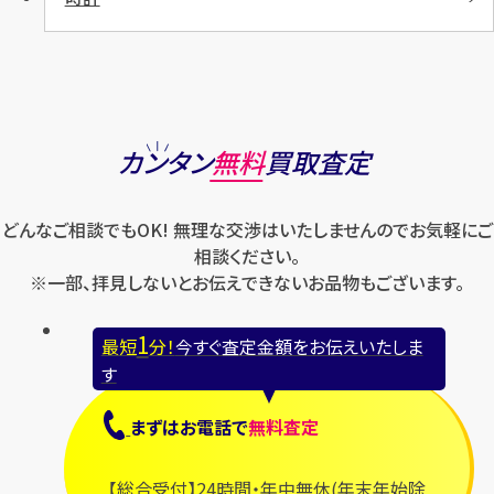
カンタン
無料
買取査定
どんなご相談でもOK! 無理な交渉はいたしませんのでお気軽にご
相談ください。
※一部、拝見しないとお伝えできないお品物もございます。
1
最短
分！
今すぐ査定金額をお伝えいたしま
す
まずは
お電話
で
無料査定
【総合受付】24時間・年中無休(年末年始除