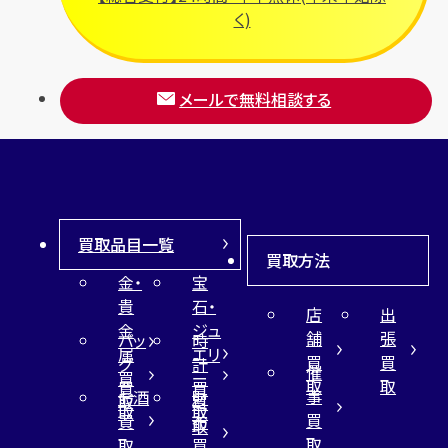
く)
メールで無料相談する
買取品目一覧
買取方法
金・
宝
貴
石・
店
出
金
ジュ
舗
張
バッ
時
属
エリ
買
買
グ
計
催
買
ー
取
取
買
買
事
お酒
財
取
買
取
取
買
買
布
取
取
取
買