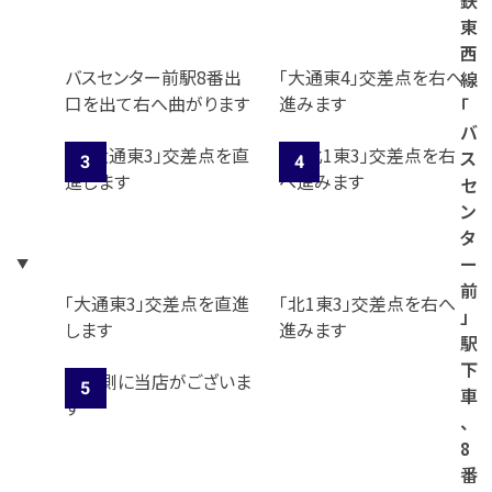
鉄
東
西
バスセンター前駅8番出
「大通東4」交差点を右へ
線
口を出て右へ曲がります
進みます
「
バ
ス
セ
ン
タ
ー
前
「大通東3」交差点を直進
「北1東3」交差点を右へ
」
します
進みます
駅
下
車
、
8
番