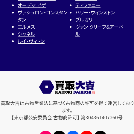
オーデマ ピゲ
ティファニー
ヴァシュロン・コンスタン
ハリー・ウィンストン
タン
ブルガリ
エルメス
ヴァン クリーフ＆アーペ
シャネル
ル
ルイ・ヴィトン
買取大吉は古物営業法に基づく古物商の許可を得て運営しており
ます。
【東京都公安委員会 古物商許可】 第304361407260号