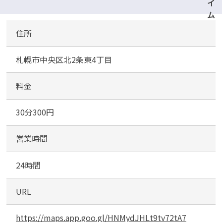
イ
ム
ズ
住所
サ
札幌市中央区北2条東4丁目
ッ
ポ
ロ
料金
フ
ァ
30分300円
ク
ト
営業時間
リ
ー
24時間
第
１
URL
https://maps.app.goo.gl/HNMydJHLt9tv72tA7