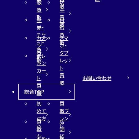
服
切
取
買
手
取
買
金
古
取
券・
銭
チケ
買
カメ
スマ
ット
取
ラ
ホ・
買
買
タブ
テレ
取
取
レッ
ホン
ト
カー
買
お問い合わせ
ド
取
買
総合TOP
取
初
買
めて
取ブ
の方
ラン
買
店
へ
ド
取
舗
参
紹