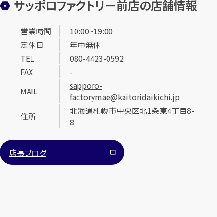
サッポロファクトリー前店の店舗情報
営業時間
10:00~19:00
定休日
年中無休
TEL
080-4423-0592
FAX
-
sapporo-
カンタン
無料
MAIL
factorymae@kaitoridaikichi.jp
北海道札幌市中央区北1条東4丁目8-
住所
8
店長ブログ
1
最短
分！
今すぐ査定金額をお伝えいたします
まずは
お電話
で
無料査定
【総合受付】24時間・年中無休(年末年始除く)