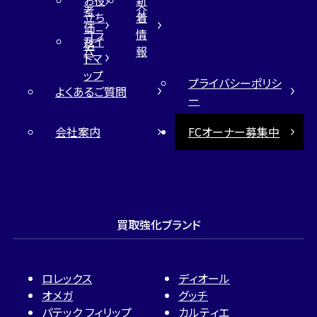
お役
新
考
介
立ち
着
価
コラ
情
サイ
格
ム
報
トマ
ップ
プライバシーポリシ
よくあるご質問
ー
会社案内
FCオーナー募集中
買取強化ブランド
ロレックス
ディオール
オメガ
グッチ
パテック フィリップ
カルティエ