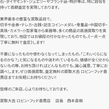
石・ダイヤモンド・ジュエリーやブランド品・時計等は、特に自信を
持って高額査定を実現しております。
業界最多の豊富な買取品目で、
切手や金券・テレカ・古銭・記念コイン・メダル・骨董品・中国切手・
真珠・カメラ・小型家電から楽器等、多くの商品の高価買取りを実
現しており、他店ではお値段の付かなかったものでも、《一点一点
丁寧に無料で査定》します！
不要になったものや使わなくなってしまったもの、「これいくらにな
るのかな？」と気になるものや迷われているもの、価値が全く分から
ないもの等、お持ち頂ければどんなものでも、誠心誠意、丁寧にお
調べします。ぜひ高価買取、査定無料の買取大吉 ロビン・フッド香
貫店までお気軽にお持ちください！
皆様のご来店、心よりお待ちしております。
買取大吉 ロビン・フッド香貫店 店長 西本直樹