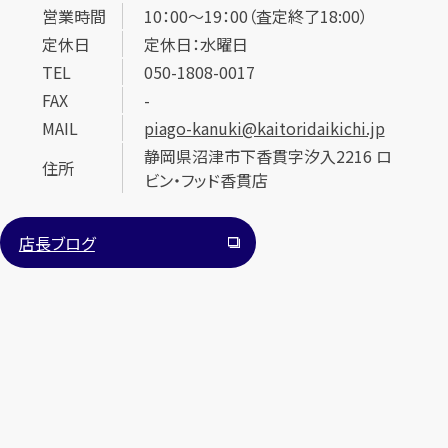
営業時間
10：00～19：00（査定終了18:00）
定休日
定休日：水曜日
TEL
050-1808-0017
FAX
-
MAIL
piago-kanuki@kaitoridaikichi.jp
静岡県沼津市下香貫字汐入2216 ロ
住所
カンタン
無料
ビン・フッド香貫店
店長ブログ
1
最短
分！
今すぐ査定金額をお伝えいたします
まずは
お電話
で
無料査定
【総合受付】24時間・年中無休(年末年始除く)