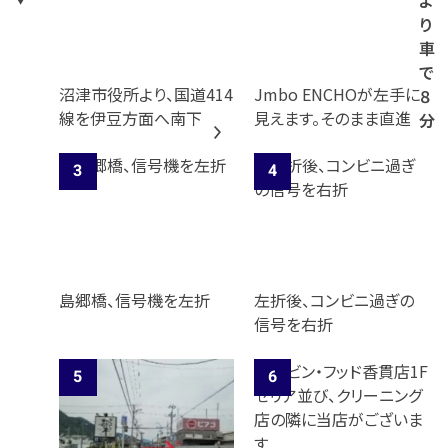
よ
り
車
で
沼津市役所より、国道414
Jmbo ENCHOが左手に
８
線を伊豆方面へ南下
見えます。そのまま直進
分
島郷橋、信号機を左折
左折後、コンビニ過ぎの
信号を右折