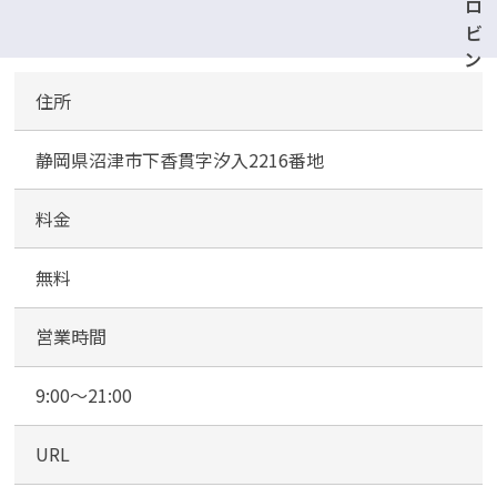
ロ
ビ
ン
・
住所
フ
ッ
静岡県沼津市下香貫字汐入2216番地
ド
香
貫
料金
店
駐
無料
車
場
営業時間
9:00～21:00
URL