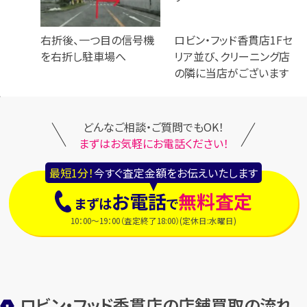
右折後、一つ目の信号機
ロビン・フッド香貫店1Fセ
を右折し駐車場へ
リア並び、クリーニング店
の隣に当店がございます
どんなご相談・ご質問でもOK！
まずはお気軽にお電話ください！
最短1分！
今すぐ査定金額をお伝えいたします
お電話
無料査定
まずは
で
10：00～19：00（査定終了18:00）(定休日:水曜日)
ロビン・フッド香貫店の店舗買取の流れ