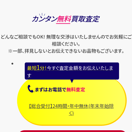
カンタン
無料
買取査定
どんなご相談でもOK! 無理な交渉はいたしませんのでお気軽にご
相談ください。
※一部、拝見しないとお伝えできないお品物もございます。
1
最短
分！
今すぐ査定金額をお伝えいたしま
す
まずは
お電話
で
無料査定
【総合受付】24時間・年中無休(年末年始除
く)