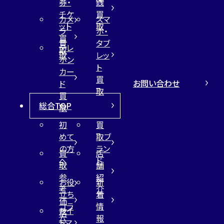
券・
銭
チケ
買
カメ
スマ
ット
取
ラ
ホ・
買
買
タブ
テレ
取
取
レッ
ホン
ト
カー
買
お問い合わせ
ド
取
買
総合TOP
取
初
買
めて
取ブ
の方
ラン
買
店
へ
ド
取
舗
参
紹
お役
新
考
介
立ち
着
価
コラ
情
サイ
格
ム
報
トマ