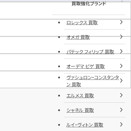
ク
買取強化ブランド
ワ
奈
ロレックス 買取
良
古
オメガ 買取
市
店
パテック フィリップ 買取
駐
車
場
オーデマ ピゲ 買取
ヴァシュロン・コンスタンタ
ン 買取
エルメス 買取
シャネル 買取
ルイ・ヴィトン 買取