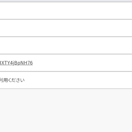
dW3XTY4jBpNH76
利用ください