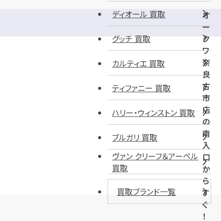
ディオール 買取
オ
ー
グッチ 買取
ク
ワ
奈
カルティエ 買取
良
古
ティファニー 買取
市
店
ハリー・ウィンストン 買取
の
南
ブルガリ 買取
入
ヴァン クリーフ＆アーペル
口
買取
か
ら
買取ブランド一覧
す
ぐ
！