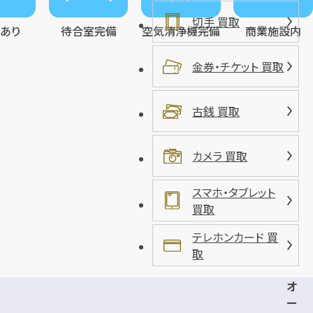
切手 買取
レあり
待合室完備
空気清浄機完備
商業施設内
金券・チケット 買取
古銭 買取
カメラ 買取
スマホ・タブレット
買取
テレホンカード 買
取
オ
ー