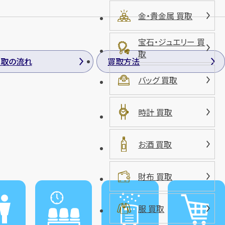
金・貴金属 買取
宝石・ジュエリー 買
取
買取の流れ
買取方法
バッグ 買取
時計 買取
お酒 買取
財布 買取
服 買取