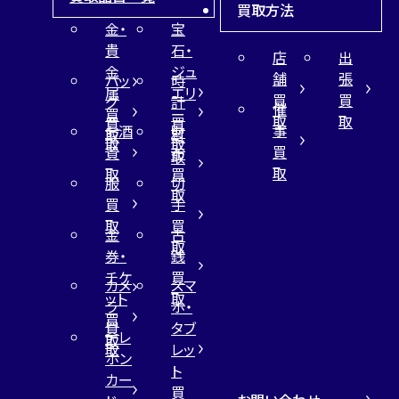
買取方法
金・
宝
貴
石・
店
出
金
ジュ
舗
張
バッ
時
属
エリ
買
買
グ
計
催
買
ー
取
取
買
買
事
お酒
財
取
買
取
取
買
買
布
取
取
取
買
服
切
取
買
手
取
買
金
古
取
券・
銭
チケ
買
カメ
スマ
ット
取
ラ
ホ・
買
買
タブ
テレ
取
取
レッ
ホン
ト
カー
買