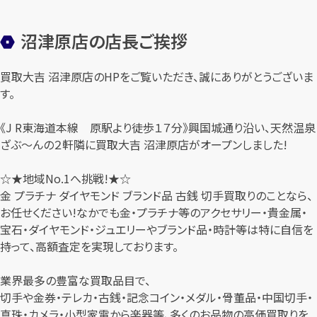
沼津原店の店長ご挨拶
買取大吉 沼津原店のHPをご覧いただき、誠にありがとうございま
す。
《J R東海道本線 原駅より徒歩１７分》興国城通り沿い、天然温泉
ざぶ〜んの２軒隣に買取大吉 沼津原店がオープンしました!
☆★地域No.1へ挑戦!★☆
金 プラチナ ダイヤモンド ブランド品 古銭 切手買取りのことなら、
お任せください!なかでも金・プラチナ等のアクセサリー・貴金属・
宝石・ダイヤモンド・ジュエリーやブランド品・時計等は特に自信を
持って、高額査定を実現しております。
業界最多の豊富な買取品目で、
切手や金券・テレカ・古銭・記念コイン・メダル・骨董品・中国切手・
真珠・カメラ・小型家電から楽器等、多くのお品物の高価買取りを