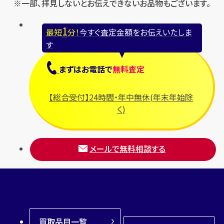
※一部、拝見しないとお伝えできないお品物もございます。
1
最短
分！
今すぐ査定金額をお伝えいたしま
す
まずは
お電話
で
無料査定
【総合受付】24時間・年中無休(年末年始除
く)
メールで無料相談する
買取品目一覧