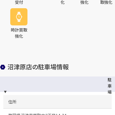
受付
化
強化
取強化
時計買取
強化
沼津原店の駐車場情報
駐
車
場
完
住所
備