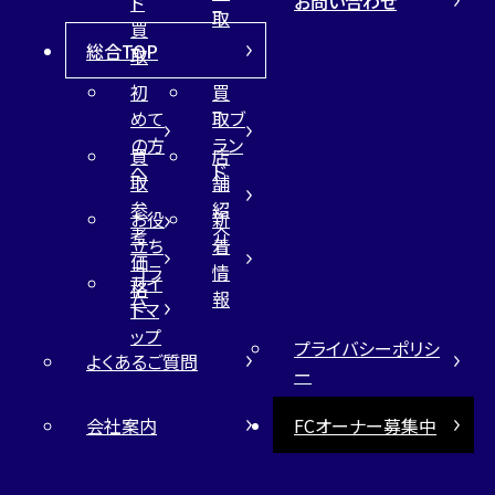
お問い合わせ
ド
取
買
総合TOP
取
初
買
めて
取ブ
の方
ラン
買
店
へ
ド
取
舗
参
紹
お役
新
考
介
立ち
着
価
コラ
情
サイ
格
ム
報
トマ
ップ
プライバシーポリシ
よくあるご質問
ー
会社案内
FCオーナー募集中