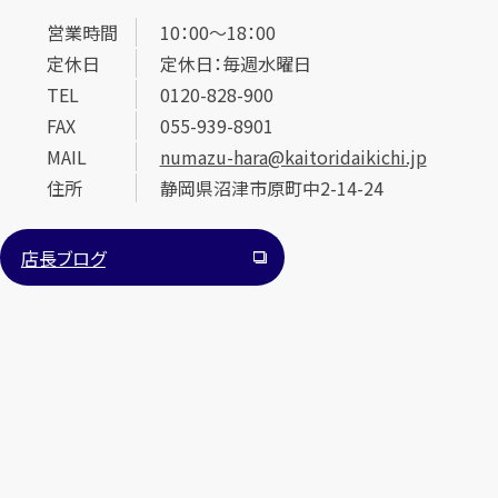
営業時間
10：00～18：00
定休日
定休日：毎週水曜日
TEL
0120-828-900
FAX
055-939-8901
MAIL
numazu-hara@kaitoridaikichi.jp
住所
静岡県沼津市原町中2-14-24
カンタン
無料
店長ブログ
1
最短
分！
今すぐ査定金額をお伝えいたします
まずは
お電話
で
無料査定
【総合受付】24時間・年中無休(年末年始除く)