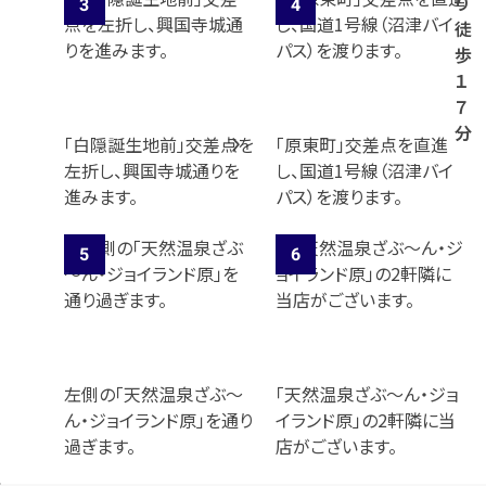
り
徒
歩
１
７
分
「白隠誕生地前」交差点を
「原東町」交差点を直進
左折し、興国寺城通りを
し、国道1号線（沼津バイ
進みます。
パス）を渡ります。
左側の「天然温泉ざぶ～
「天然温泉ざぶ～ん・ジョ
ん・ジョイランド原」を通り
イランド原」の2軒隣に当
過ぎます。
店がございます。